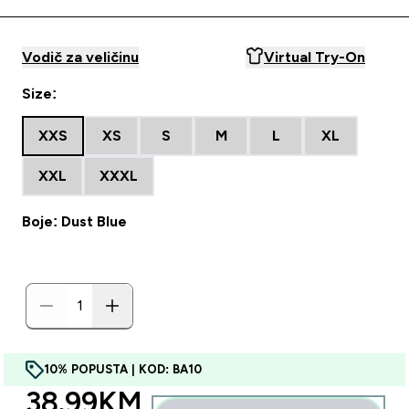
Vodič za veličinu
Virtual Try-On
Size:
XXS
XS
S
M
L
XL
XXL
XXXL
Boje: Dust Blue
10% POPUSTA | KOD: BA10
discounted price
38.99KM‎