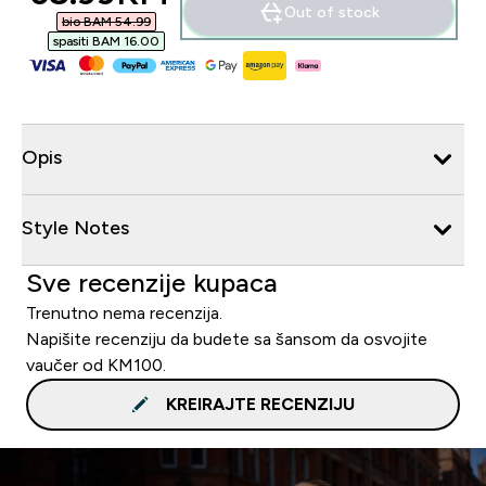
Out of stock
bio BAM 54.99‎
spasiti BAM 16.00‎
Opis
Style Notes
Sve recenzije kupaca
Trenutno nema recenzija.
Napišite recenziju da budete sa šansom da osvojite
vaučer od KM100.
KREIRAJTE RECENZIJU