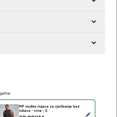
gether
MP muška majica za vježbanje bez
rukava - crna - S
elect this product - MP muška majica za vježbanje bez rukava -