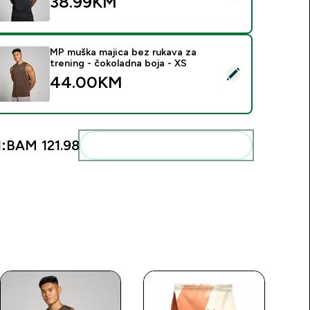
38.99KM‎
MP muška majica bez rukava za
trening - čokoladna boja - XS
elect this product - MP muška majica bez rukava za trening - č
44.00KM‎
:
BAM 121.98‎
Add these to your routine