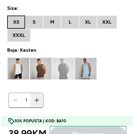
Size:
XS
S
M
L
XL
XXL
XXXL
Boje: Kesten
10% POPUSTA | KOD: BA10
38.99KM‎
Out of stock