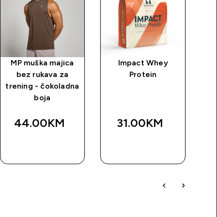
MP muška majica
Impact Whey
MP
bez rukava za
Protein
m
trening - čokoladna
boja
ot
44.00KM‎
31.00KM‎
BRZA
BRZA
KUPOVINA
KUPOVINA