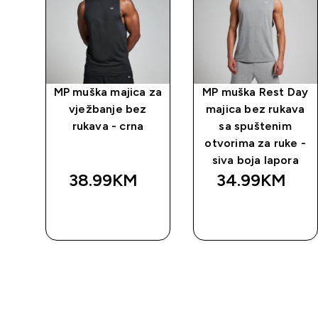
 za
MP muška majica za
MP muška Rest Day
vježbanje bez
majica bez rukava
rukava - crna
sa spuštenim
otvorima za ruke -
siva boja lapora
38.99KM‎
34.99KM‎
BRZA
BRZA
KUPOVINA
KUPOVINA