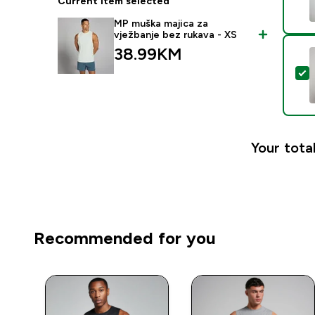
Current item selected
MP muška majica za
vježbanje bez rukava - XS
38.99KM‎
S
Your total
Recommended for you