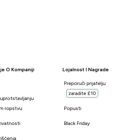
je O Kompaniji
Lojalnost I Nagrade
Preporuči prijatelju
zaradite £10
suprotstavljanju
m ropstvu
Popusti
rivatnosti
Black Friday
rišćenja