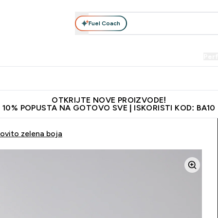
Fuel Coach
Prehrana
Odjeća
Vitamini
Snackovi
Vegan
Per
Enter Proteini submenu
Enter Prehrana submenu
Enter Odjeća submenu
Enter Vitamini submenu
Enter Snackovi 
Enter 
⌄
⌄
⌄
⌄
⌄
⌄
je adrese
Najkvalitetniji proizvodi
Najbolje cijene
Preporuči 
OTKRIJTE NOVE PROIZVODE!
10% POPUSTA NA GOTOVO SVE | ISKORISTI KOD: BA10
ovito zelena boja