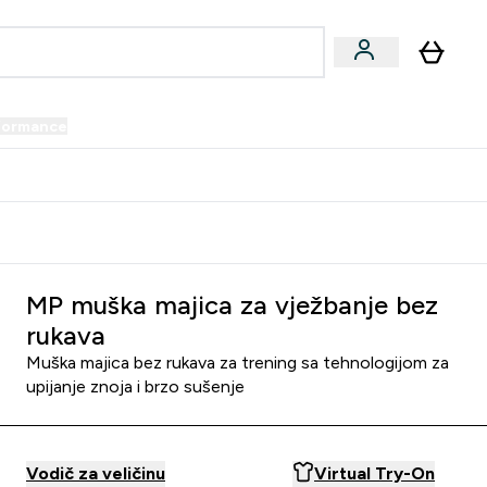
formance
submenu
Vegan submenu
Enter Performance submenu
⌄
prijatelju i zaradi 34 KM
MP muška majica za vježbanje bez
rukava
Muška majica bez rukava za trening sa tehnologijom za
upijanje znoja i brzo sušenje
Vodič za veličinu
Virtual Try-On