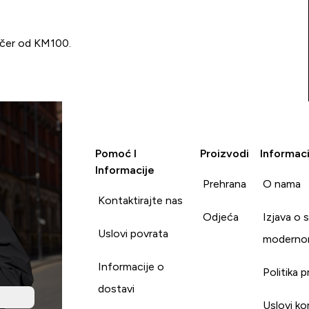
učer od KM100.
Pomoć I
Proizvodi
Informaci
Informacije
Prehrana
O nama
Kontaktirajte nas
Odjeća
Izjava o 
Uslovi povrata
moderno
Informacije o
Politika p
dostavi
Uslovi ko