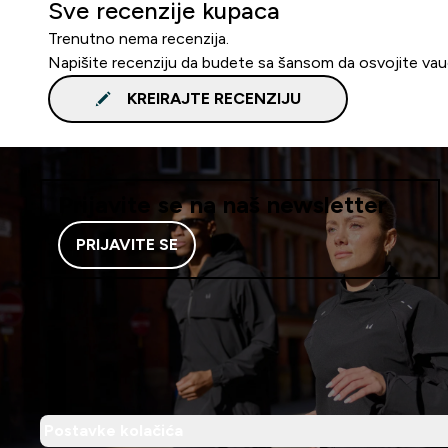
Sve recenzije kupaca
Trenutno nema recenzija.
Napišite recenziju da budete sa šansom da osvojite va
KREIRAJTE RECENZIJU
Prijavite se na naš newsletter
PRIJAVITE SE
Postavke kolačića