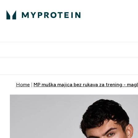
Proteini
Dostavljamo do tvo
Home
MP muška majica bez rukava za trening - magl