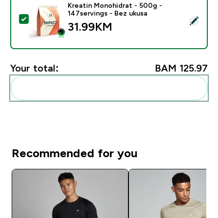
Kreatin Monohidrat - 500g -
147servings - Bez ukusa
Select this product - Kreatin Monohidrat - 500g - 147
31.99KM‎
Your total:
BAM 125.97‎
Add these to your routine
Recommended for you