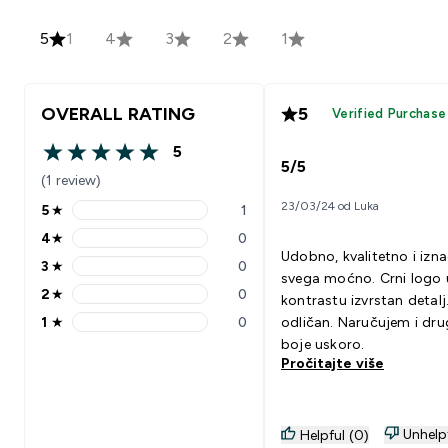
5
1
4
3
2
1
OVERALL RATING
5
Verified Purchase
5
5 out of 5 stars
5/5
(1 review)
23/03/24 od Luka
5
★
1
5 stars rating 1 reviews
4
★
0
4 stars rating 0 reviews
Udobno, kvalitetno i izn
3
★
0
3 stars rating 0 reviews
svega moćno. Crni logo 
2
★
0
kontrastu izvrstan detalj
2 stars rating 0 reviews
1
★
0
odličan. Naručujem i dru
1 stars rating 0 reviews
boje uskoro.
Pročitajte više
Unhelp
Helpful (0)