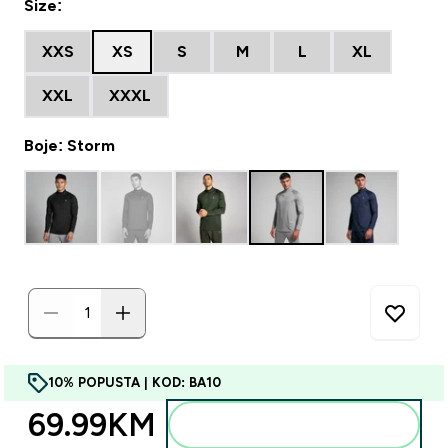
Size:
XXS
XS
S
M
L
XL
XXL
XXXL
Boje: Storm
10% POPUSTA | KOD: BA10
69.99KM‎
Dodajte u torbu