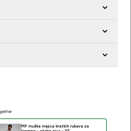
gether
MP muška majica kratkih rukava za
trening - olujno siva - XS