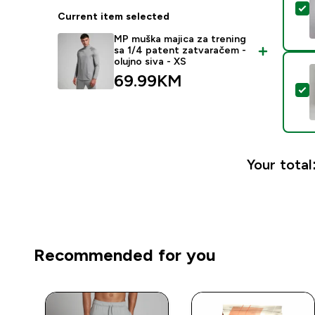
S
Current item selected
MP muška majica za trening
sa 1/4 patent zatvaračem -
olujno siva - XS
69.99KM‎
S
Your total
Recommended for you