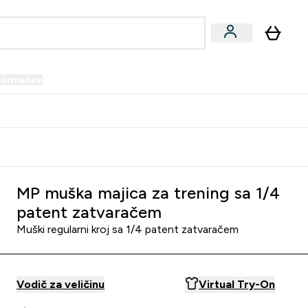
formance
submenu
Vegan submenu
Enter Performance submenu
⌄
prijatelju i zaradi 34 KM
MP muška majica za trening sa 1/4
patent zatvaračem
Muški regularni kroj sa 1/4 patent zatvaračem
Vodič za veličinu
Virtual Try-On