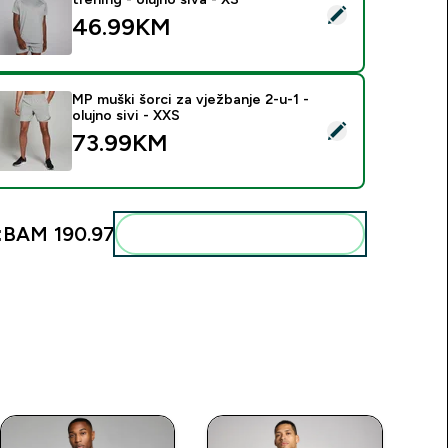
elect this product - MP muška majica kratkih rukava za trening -
46.99KM‎
MP muški šorci za vježbanje 2-u-1 -
olujno sivi - XXS
elect this product - MP muški šorci za vježbanje 2-u-1 - olujno 
73.99KM‎
:
BAM 190.97‎
Add these to your routine