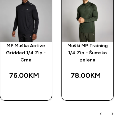
MP Muška Active
Muški MP Training
M
Gridded 1/4 Zip -
1/4 Zip - Šumsko
k
Crna
zelena
76.00KM‎
78.00KM‎
BRZA
BRZA
KUPOVINA
KUPOVINA