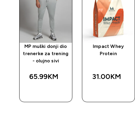
 za
MP muški donji dio
Impact Whey
trenerke za trening
Protein
čem
- olujno sivi
65.99KM‎
31.00KM‎
BRZA
BRZA
KUPOVINA
KUPOVINA