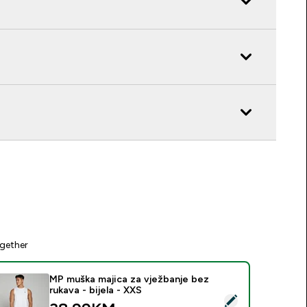
gether
MP muška majica za vježbanje bez
rukava - bijela - XXS
elect this product - MP muška majica za vježbanje bez rukava - 