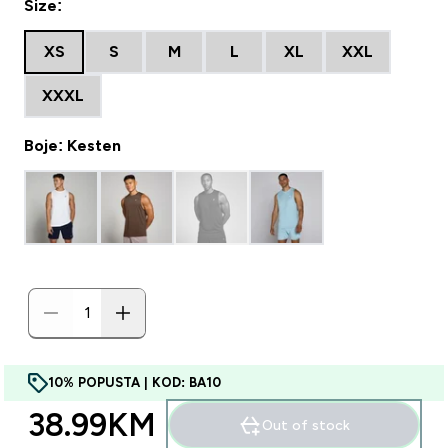
Size:
XS
S
M
L
XL
XXL
XXXL
Boje: Kesten
10% POPUSTA | KOD: BA10
38.99KM‎
Out of stock