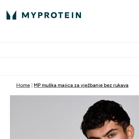
Proteini
Dostavljamo do tvo
Home
MP muška majica za vježbanje bez rukava