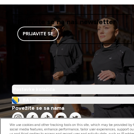
Prijavite se na naš newsletter
PRIJAVITE SE
Postavke kolačića
BA |
Promjena
Povežite se sa nama
We use cookies and other tracking tools on this site, which may be provided by th
social media features, enhance performance, tailor user experiences, support ou
us and third parties to access and record user and activity data, such as IP addr