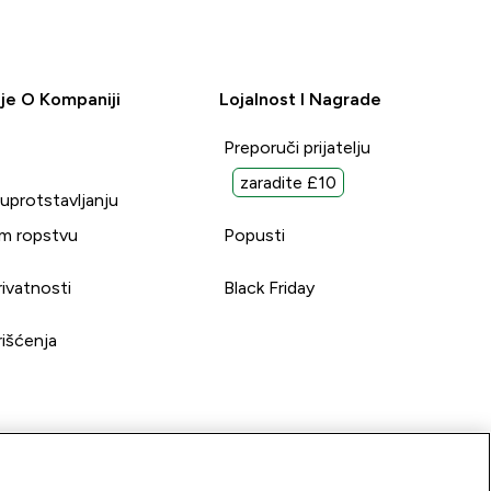
je O Kompaniji
Lojalnost I Nagrade
Preporuči prijatelju
zaradite £10
suprotstavljanju
m ropstvu
Popusti
rivatnosti
Black Friday
rišćenja