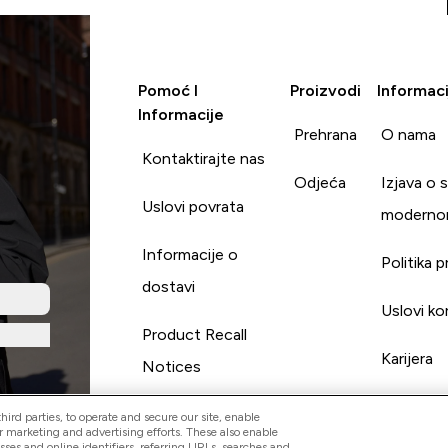
Pomoć I
Proizvodi
Informaci
Informacije
Prehrana
O nama
Kontaktirajte nas
Odjeća
Izjava o 
Uslovi povrata
moderno
Informacije o
Politika p
dostavi
Uslovi ko
Product Recall
Karijera
Notices
ird parties, to operate and secure our site, enable
r marketing and advertising efforts. These also enable
esses and online identifiers, referring URLs, searches and