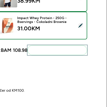
38.99KM‎
Impact Whey Protein - 250G -
8servings - Čokoladni Brownie
elect this product - Impact Whey Protein - 250G - 8servings 
31.00KM‎
:
BAM 108.98‎
Add these to your routine
učer od KM100.