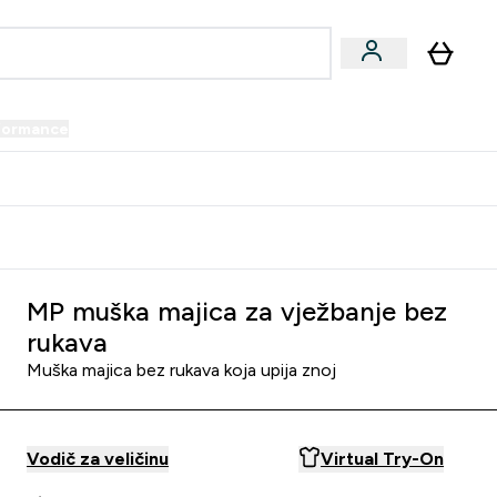
formance
submenu
Vegan submenu
Enter Performance submenu
⌄
prijatelju i zaradi 34 KM
MP muška majica za vježbanje bez
rukava
Muška majica bez rukava koja upija znoj
Vodič za veličinu
Virtual Try-On