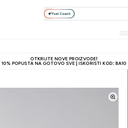
Fuel Coach
Prehrana
Odjeća
Vitamini
Snackovi
Vegan
Per
Enter Proteini submenu
Enter Prehrana submenu
Enter Odjeća submenu
Enter Vitamini submenu
Enter Snackovi 
Enter 
⌄
⌄
⌄
⌄
⌄
⌄
je adrese
Najkvalitetniji proizvodi
Najbolje cijene
Preporuči 
OTKRIJTE NOVE PROIZVODE!
10% POPUSTA NA GOTOVO SVE | ISKORISTI KOD: BA10