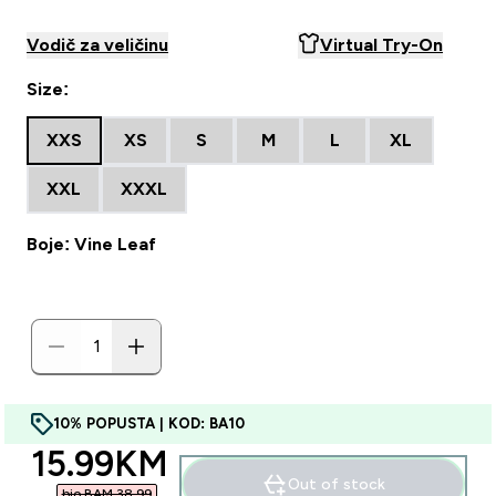
Vodič za veličinu
Virtual Try-On
Size:
XXS
XS
S
M
L
XL
XXL
XXXL
Boje: Vine Leaf
10% POPUSTA | KOD: BA10
discounted price
15.99KM‎
Out of stock
bio BAM 38.99‎