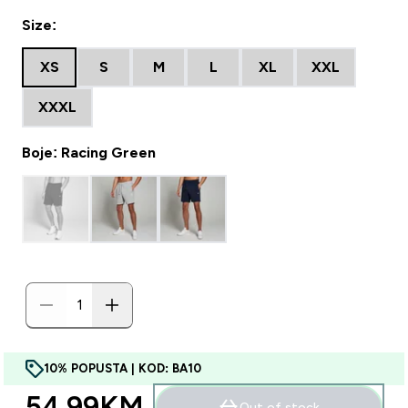
Size:
XS
S
M
L
XL
XXL
XXXL
Boje: Racing Green
10% POPUSTA | KOD: BA10
54.99KM‎
Out of stock