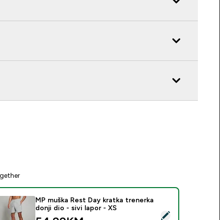
gether
MP muška Rest Day kratka trenerka
donji dio - sivi lapor - XS
elect this product - MP muška Rest Day kratka trenerka donji dio