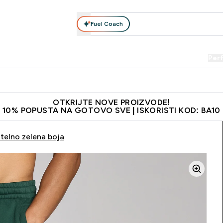
Fuel Coach
Prehrana
Odjeća
Vitamini
Snackovi
Vegan
Per
Enter Proteini submenu
Enter Prehrana submenu
Enter Odjeća submenu
Enter Vitamini submenu
Enter Snackovi 
Enter 
⌄
⌄
⌄
⌄
⌄
⌄
je adrese
Najkvalitetniji proizvodi
Najbolje cijene
Preporuči 
OTKRIJTE NOVE PROIZVODE!
10% POPUSTA NA GOTOVO SVE | ISKORISTI KOD: BA10
telno zelena boja