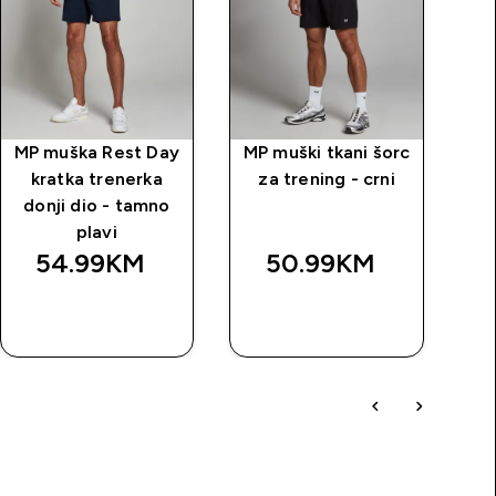
MP muška Rest Day
MP muški tkani šorc
M
kratka trenerka
za trening - crni
Pa
donji dio - tamno
plavi
54.99KM‎
50.99KM‎
BRZA
BRZA
KUPOVINA
KUPOVINA