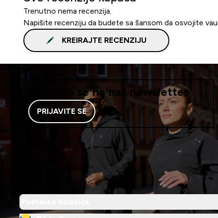
Trenutno nema recenzija.
Napišite recenziju da budete sa šansom da osvojite va
KREIRAJTE RECENZIJU
Prijavite se na naš newsletter
PRIJAVITE SE
Postavke kolačića