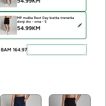
54.99KM‎
MP muška Rest Day kratka trenerka
donji dio - crna - S
elect this product - MP muška Rest Day kratka trenerka donji di
54.99KM‎
:
BAM 164.97‎
Add these to your routine