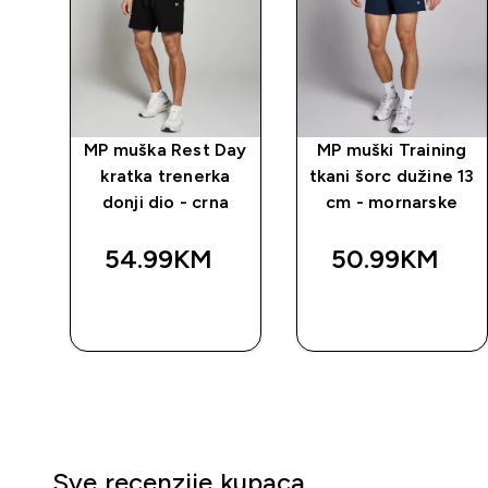
Day
MP muška Rest Day
MP muški Training
a
kratka trenerka
tkani šorc dužine 13
por
donji dio - crna
cm - mornarske
54.99KM‎
50.99KM‎
BRZA
BRZA
KUPOVINA
KUPOVINA
Sve recenzije kupaca