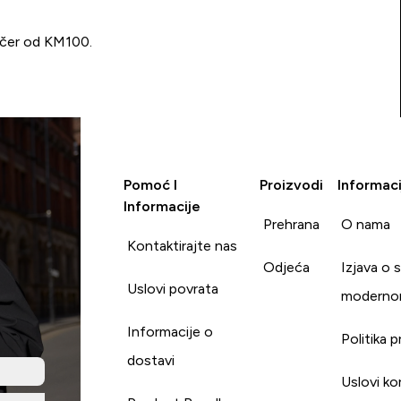
učer od KM100.
Pomoć I
Proizvodi
Informaci
Informacije
Prehrana
O nama
Kontaktirajte nas
Odjeća
Izjava o 
Uslovi povrata
moderno
Informacije o
Politika p
dostavi
Uslovi ko