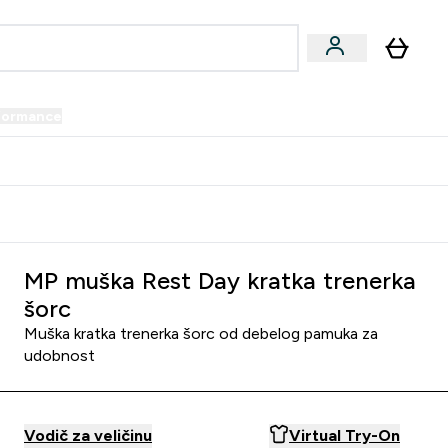
formance
submenu
Vegan submenu
Enter Performance submenu
⌄
prijatelju i zaradi 34 KM
MP muška Rest Day kratka trenerka
šorc
Muška kratka trenerka šorc od debelog pamuka za
udobnost
Vodič za veličinu
Virtual Try-On