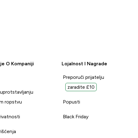
je O Kompaniji
Lojalnost I Nagrade
Preporuči prijatelju
zaradite £10
suprotstavljanju
m ropstvu
Popusti
rivatnosti
Black Friday
rišćenja