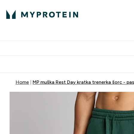
Proteini
Dostavljamo do tvo
Home
MP muška Rest Day kratka trenerka šorc - pas