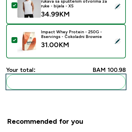
rukava sa spuštenim otvorima za
Select this product - MP muška Rest Day majica bez ru
ruke - bijela - XS
34.99KM‎
Impact Whey Protein - 250G -
8servings - Čokoladni Brownie
Select this product - Impact Whey Protein - 250G - 8
31.00KM‎
Your total:
BAM 100.98‎
Add these to your routine
Recommended for you