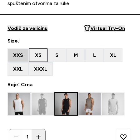
spuštenim otvorima za ruke
Vodič za veličinu
Virtual Try-On
Size:
XXS
XS
S
M
L
XL
XXL
XXXL
Boje: Crna