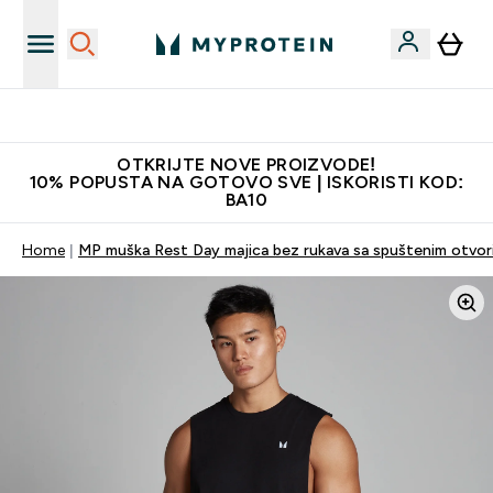
Najbolje cijene
OTKRIJTE NOVE PROIZVODE!
10% POPUSTA NA GOTOVO SVE | ISKORISTI KOD:
BA10
Home
MP muška Rest Day majica bez rukava sa spuštenim otvori