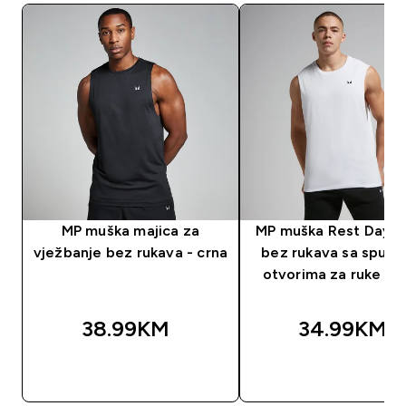
MP muška majica za
MP muška Rest Day m
vježbanje bez rukava - crna
bez rukava sa spušt
otvorima za ruke - b
38.99KM‎
34.99KM‎
BRZA KUPOVINA
BRZA KUPOVIN