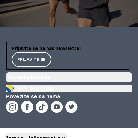
Prijavite se na naš newsletter
PRIJAVITE SE
Postavke kolačića
BA |
Promjena
Povežite se sa nama
Pomoć I Informacije