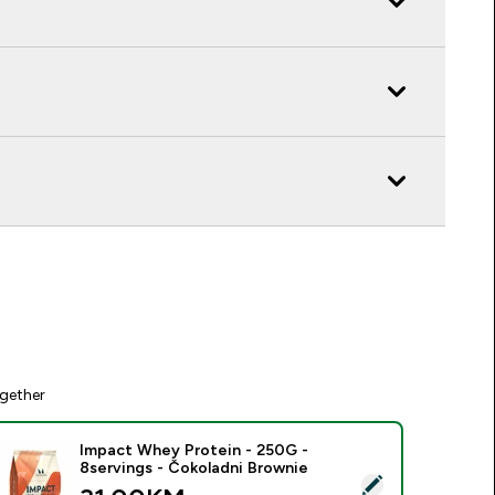
gether
Impact Whey Protein - 250G -
8servings - Čokoladni Brownie
elect this product - Impact Whey Protein - 250G - 8servings 