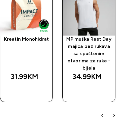
Kreatin Monohidrat
MP muška Rest Day
MP
majica bez rukava
m
sa spuštenim
otvorima za ruke -
ot
bijela
31.99KM‎
34.99KM‎
BRZA
BRZA
KUPOVINA
KUPOVINA