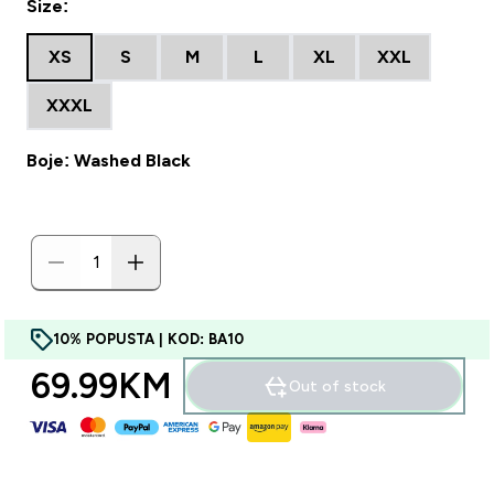
Size:
XS
S
M
L
XL
XXL
XXXL
Boje: Washed Black
10% POPUSTA | KOD: BA10
69.99KM‎
Out of stock