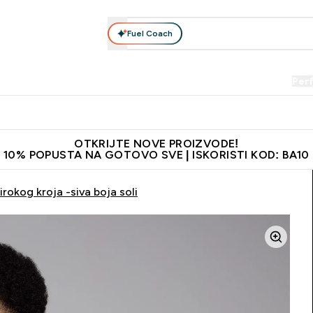
Fuel Coach
Prehrana
Odjeća
Vitamini
Snackovi
Vegan
Per
Enter Proteini submenu
Enter Prehrana submenu
Enter Odjeća submenu
Enter Vitamini submenu
Enter Snackovi 
Enter 
⌄
⌄
⌄
⌄
⌄
⌄
je adrese
Najkvalitetniji proizvodi
Najbolje cijene
Preporuči 
OTKRIJTE NOVE PROIZVODE!
10% POPUSTA NA GOTOVO SVE | ISKORISTI KOD: BA10
okog kroja -siva boja soli