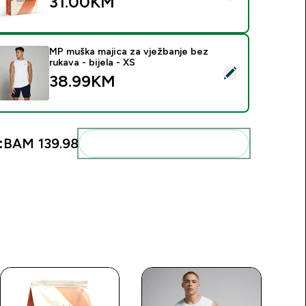
31.00KM‎
MP muška majica za vježbanje bez
rukava - bijela - XS
elect this product - MP muška majica za vježbanje bez rukava - 
38.99KM‎
:
BAM 139.98‎
Add these to your routine