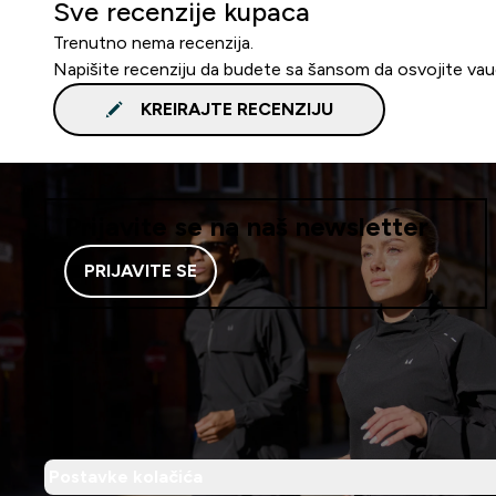
Sve recenzije kupaca
Trenutno nema recenzija.
Napišite recenziju da budete sa šansom da osvojite va
KREIRAJTE RECENZIJU
Prijavite se na naš newsletter
PRIJAVITE SE
Postavke kolačića