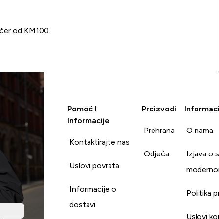
učer od KM100.
Pomoć I
Proizvodi
Informaci
Informacije
Prehrana
O nama
Kontaktirajte nas
Odjeća
Izjava o 
Uslovi povrata
moderno
Informacije o
Politika p
dostavi
Uslovi ko