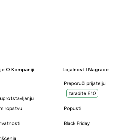
je O Kompaniji
Lojalnost I Nagrade
Preporuči prijatelju
zaradite £10
suprotstavljanju
m ropstvu
Popusti
rivatnosti
Black Friday
rišćenja