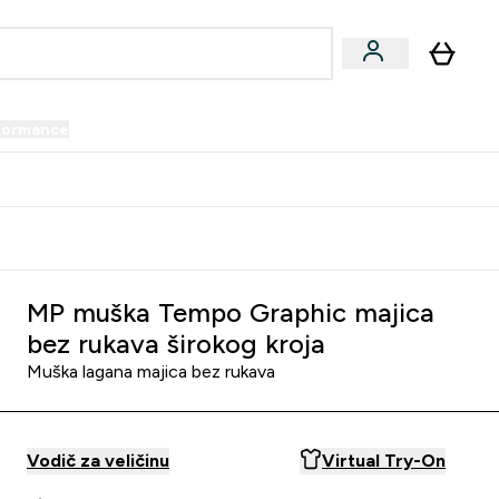
formance
submenu
Vegan submenu
Enter Performance submenu
⌄
prijatelju i zaradi 34 KM
MP muška Tempo Graphic majica
bez rukava širokog kroja
Muška lagana majica bez rukava
Vodič za veličinu
Virtual Try-On