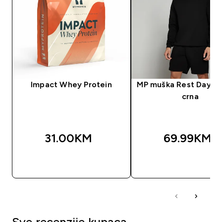
Impact Whey Protein
MP muška Rest Day ma
crna
31.00KM‎
69.99KM‎
BRZA KUPOVINA
BRZA KUPOVIN
Sve recenzije kupaca