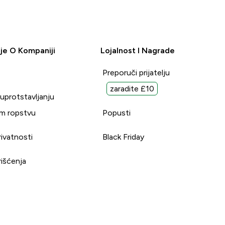
je O Kompaniji
Lojalnost I Nagrade
Preporuči prijatelju
zaradite £10
suprotstavljanju
m ropstvu
Popusti
rivatnosti
Black Friday
rišćenja