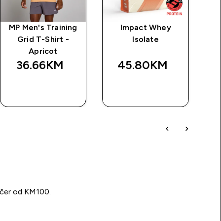
MP Men's Training
Impact Whey
My
Grid T-Shirt -
Isolate
Apricot
36.66KM‎
45.80KM‎
BRZA
BRZA
KUPOVINA
KUPOVINA
učer od KM100.