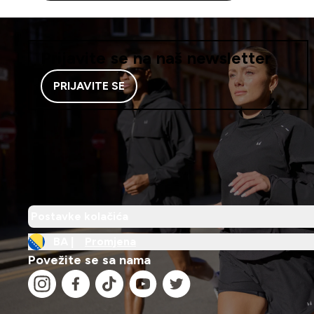
Prijavite se na naš newsletter
PRIJAVITE SE
Postavke kolačića
BA |
Promjena
Povežite se sa nama