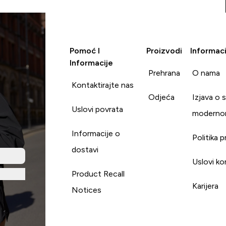
Pomoć I
Proizvodi
Informaci
Informacije
Prehrana
O nama
Kontaktirajte nas
Odjeća
Izjava o 
Uslovi povrata
moderno
Informacije o
Politika p
dostavi
Uslovi ko
Product Recall
Karijera
Notices