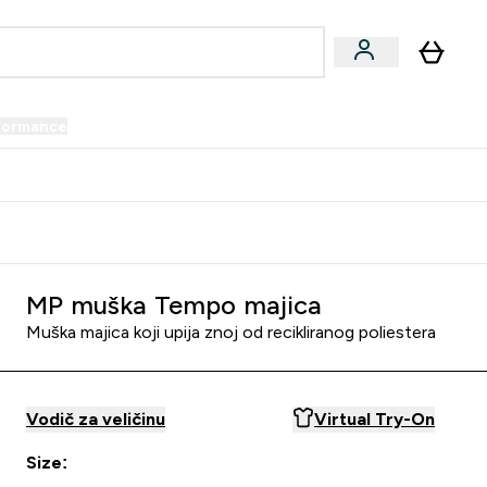
formance
submenu
Vegan submenu
Enter Performance submenu
⌄
prijatelju i zaradi 34 KM
MP muška Tempo majica
Muška majica koji upija znoj od recikliranog poliestera
Vodič za veličinu
Virtual Try-On
Size: