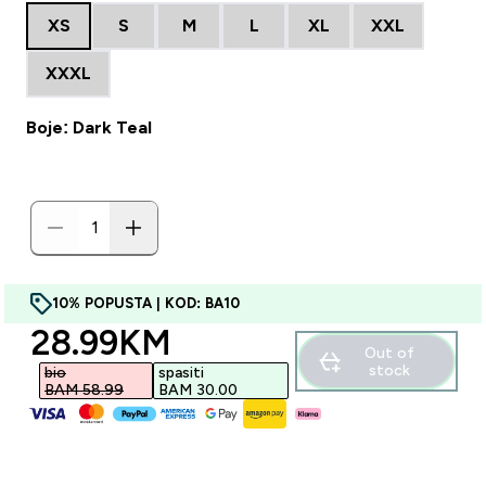
XS
S
M
L
XL
XXL
XXXL
Boje: Dark Teal
10% POPUSTA | KOD: BA10
discounted price
28.99KM‎
Out of
stock
bio
spasiti
BAM 58.99‎
BAM 30.00‎