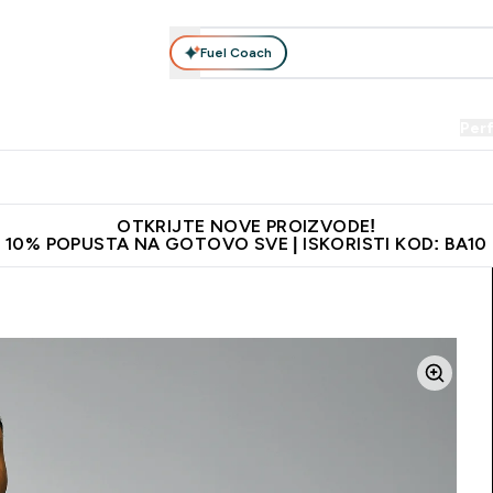
Fuel Coach
Prehrana
Odjeća
Vitamini
Snackovi
Vegan
Per
Enter Proteini submenu
Enter Prehrana submenu
Enter Odjeća submenu
Enter Vitamini submenu
Enter Snackovi 
Enter 
⌄
⌄
⌄
⌄
⌄
⌄
je adrese
Najkvalitetniji proizvodi
Najbolje cijene
Preporuči 
OTKRIJTE NOVE PROIZVODE!
10% POPUSTA NA GOTOVO SVE | ISKORISTI KOD: BA10