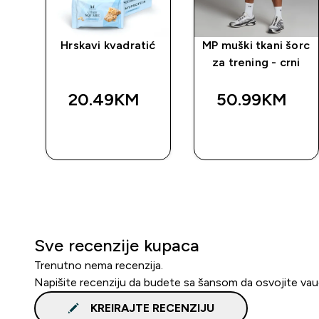
rat
Hrskavi kvadratić
MP muški tkani šorc
za trening - crni
20.49KM‎
50.99KM‎
BRZA
BRZA
KUPOVINA
KUPOVINA
Sve recenzije kupaca
Trenutno nema recenzija.
Napišite recenziju da budete sa šansom da osvojite va
KREIRAJTE RECENZIJU