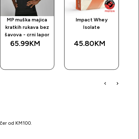
MP muška majica
Impact Whey
P
kratkih rukava bez
Isolate
ma
šavova - crni lapor
65.99KM‎
45.80KM‎
BRZA
BRZA
KUPOVINA
KUPOVINA
učer od KM100.