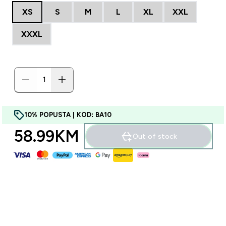
XS
S
M
L
XL
XXL
XXXL
10% POPUSTA | KOD: BA10
58.99KM‎
Out of stock