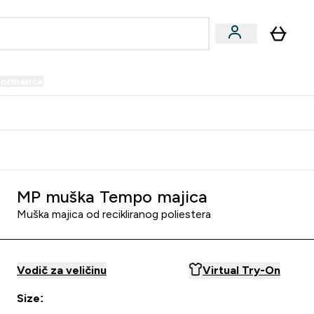
formance
submenu
Vegan submenu
Enter Performance submenu
⌄
prijatelju i zaradi 34 KM
MP muška Tempo majica
Muška majica od recikliranog poliestera
Vodič za veličinu
Virtual Try-On
Size: