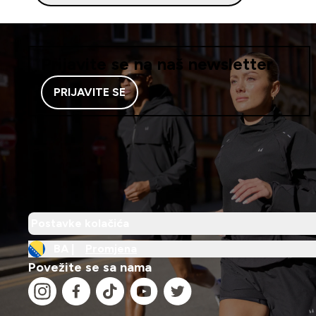
Prijavite se na naš newsletter
PRIJAVITE SE
Postavke kolačića
BA |
Promjena
Povežite se sa nama