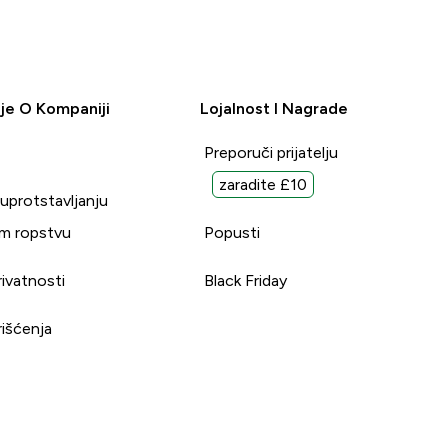
je O Kompaniji
Lojalnost I Nagrade
Preporuči prijatelju
zaradite £10
suprotstavljanju
m ropstvu
Popusti
rivatnosti
Black Friday
rišćenja