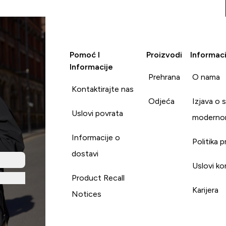
Pomoć I
Proizvodi
Informaci
Informacije
Prehrana
O nama
Kontaktirajte nas
Odjeća
Izjava o 
Uslovi povrata
moderno
Informacije o
Politika p
dostavi
Uslovi ko
Product Recall
Karijera
Notices