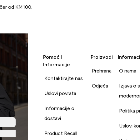
učer od KM100.
Pomoć I
Proizvodi
Informaci
Informacije
Prehrana
O nama
Kontaktirajte nas
Odjeća
Izjava o 
Uslovi povrata
moderno
Informacije o
Politika p
dostavi
Uslovi ko
Product Recall