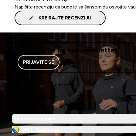
Napišite recenziju da budete sa šansom da osvojite va
KREIRAJTE RECENZIJU
Prijavite se na naš newsletter
PRIJAVITE SE
Postavke kolačića
BA |
Promjena