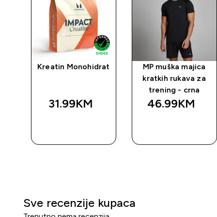
Kreatin Monohidrat
MP muška majica
kratkih rukava za
trening - crna
31.99KM‎
46.99KM‎
BRZA
BRZA
KUPOVINA
KUPOVINA
Sve recenzije kupaca
Trenutno nema recenzija.