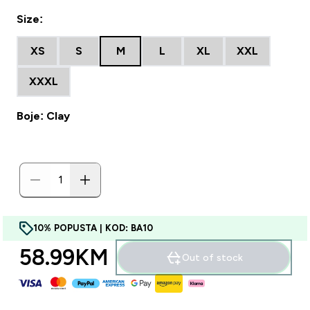
Size:
XS
S
M
L
XL
XXL
XXXL
Boje: Clay
10% POPUSTA | KOD: BA10
58.99KM‎
Out of stock