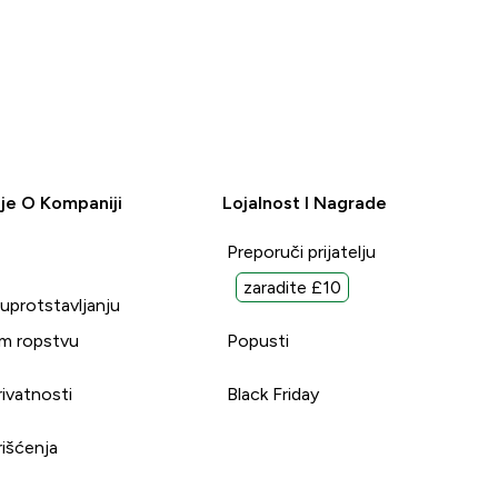
je O Kompaniji
Lojalnost I Nagrade
Preporuči prijatelju
zaradite £10
suprotstavljanju
m ropstvu
Popusti
rivatnosti
Black Friday
rišćenja