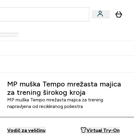
formance
submenu
Vegan submenu
Enter Performance submenu
⌄
prijatelju i zaradi 34 KM
MP muška Tempo mrežasta majica
za trening širokog kroja
MP muška Tempo mrežasta majica za trening
napravljena od recikliranog poliestra
Vodič za veličinu
Virtual Try-On