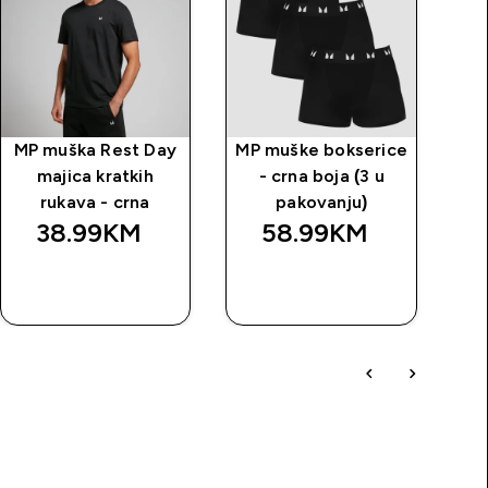
MP muška Rest Day
MP muške bokserice
My
majica kratkih
- crna boja (3 u
rukava - crna
pakovanju)
38.99KM‎
58.99KM‎
BRZA
BRZA
KUPOVINA
KUPOVINA