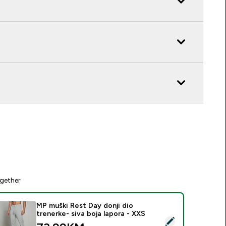
gether
MP muški Rest Day donji dio
trenerke- siva boja lapora - XXS
elect this product - MP muški Rest Day donji dio trenerke- siva