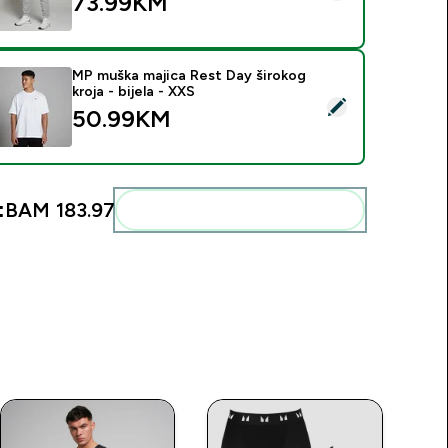
73.99KM‎
MP muška majica Rest Day širokog
kroja - bijela - XXS
elect this product - MP muška majica Rest Day širokog kroja - b
50.99KM‎
:
BAM 183.97‎
Add these to your routine