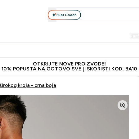
Fuel Coach
Prehrana
Odjeća
Vitamini
Snackovi
Vegan
Per
Enter Proteini submenu
Enter Prehrana submenu
Enter Odjeća submenu
Enter Vitamini submenu
Enter Snackovi 
Enter 
⌄
⌄
⌄
⌄
⌄
⌄
je adrese
Najkvalitetniji proizvodi
Najbolje cijene
Preporuči 
OTKRIJTE NOVE PROIZVODE!
10% POPUSTA NA GOTOVO SVE | ISKORISTI KOD: BA10
irokog kroja - crna boja