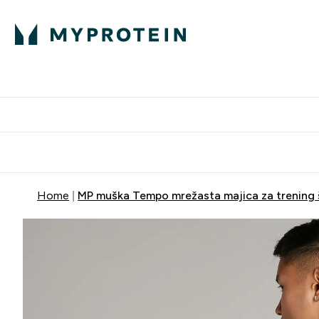
Proteini
Dostavljamo do tvo
Home
MP muška Tempo mrežasta majica za trening š