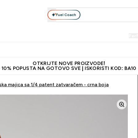
Fuel Coach
Prehrana
Odjeća
Vitamini
Snackovi
Vegan
Per
Enter Proteini submenu
Enter Prehrana submenu
Enter Odjeća submenu
Enter Vitamini submenu
Enter Snackovi 
Enter 
⌄
⌄
⌄
⌄
⌄
⌄
je adrese
Najkvalitetniji proizvodi
Najbolje cijene
Preporuči 
OTKRIJTE NOVE PROIZVODE!
10% POPUSTA NA GOTOVO SVE | ISKORISTI KOD: BA10
ka majica sa 1/4 patent zatvaračem - crna boja