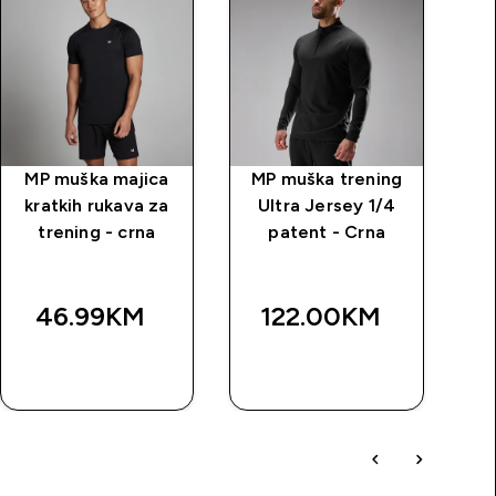
MP muška majica
MP muška trening
MP
kratkih rukava za
Ultra Jersey 1/4
trening - crna
patent - Crna
pa
46.99KM‎
122.00KM‎
BRZA
BRZA
KUPOVINA
KUPOVINA