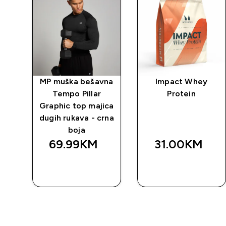
MP muška bešavna
Impact Whey
ih
Tempo Pillar
Protein
nje
Graphic top majica
nom
dugih rukava - crna
boja
69.99KM‎
31.00KM‎
BRZA
BRZA
KUPOVINA
KUPOVINA