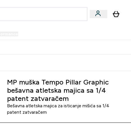
formance
submenu
Vegan submenu
Enter Performance submenu
⌄
prijatelju i zaradi 34 KM
MP muška Tempo Pillar Graphic
bešavna atletska majica sa 1/4
patent zatvaračem
Bešavna atletska majica za isticanje mišića sa 1/4
patent zatvaračem