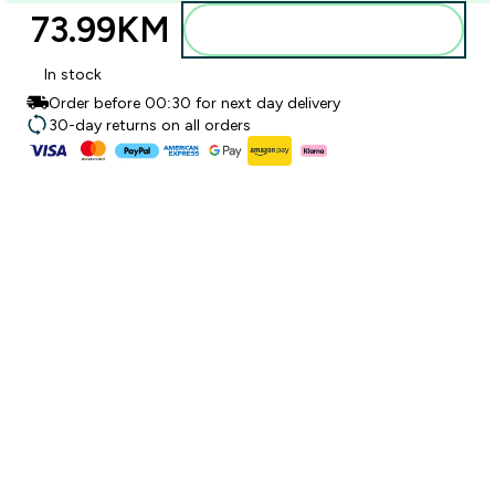
73.99KM‎
Dodajte u torbu
In stock
Order before 00:30 for next day delivery
30-day returns on all orders