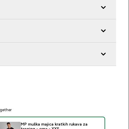
gether
MP muška majica kratkih rukava za
trening - crna - XXS