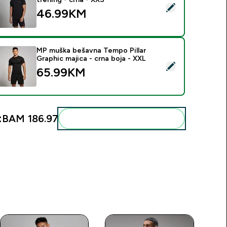
elect this product - MP muška majica kratkih rukava za trening 
46.99KM‎
MP muška bešavna Tempo Pillar
Graphic majica - crna boja - XXL
elect this product - MP muška bešavna Tempo Pillar Graphic ma
65.99KM‎
:
BAM 186.97‎
Add these to your routine