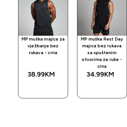
MP muška majica za
MP muška Rest Day
vježbanje bez
majica bez rukava
rukava - crna
sa spuštenim
otvorima za ruke -
crna
38.99KM‎
34.99KM‎
BRZA
BRZA
KUPOVINA
KUPOVINA