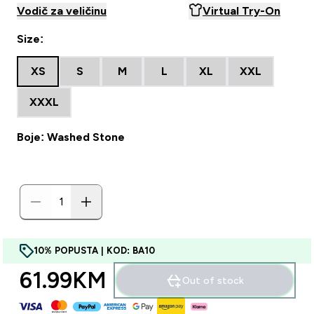
Vodič za veličinu
Virtual Try-On
Size:
XS
S
M
L
XL
XXL
XXXL
Boje: Washed Stone
10% POPUSTA | KOD: BA10
61.99KM‎
Out of stock