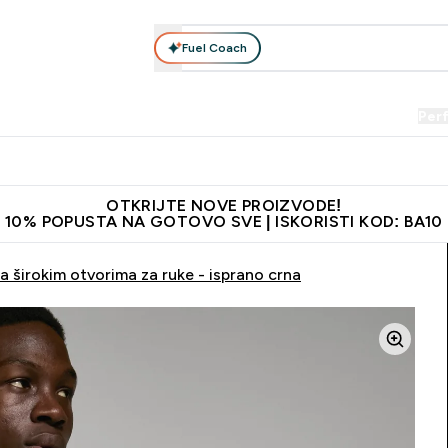
Fuel Coach
Prehrana
Odjeća
Vitamini
Snackovi
Vegan
Per
Enter Proteini submenu
Enter Prehrana submenu
Enter Odjeća submenu
Enter Vitamini submenu
Enter Snackovi 
Enter 
⌄
⌄
⌄
⌄
⌄
⌄
je adrese
Najkvalitetniji proizvodi
Najbolje cijene
Preporuči 
OTKRIJTE NOVE PROIZVODE!
10% POPUSTA NA GOTOVO SVE | ISKORISTI KOD: BA10
širokim otvorima za ruke - isprano crna