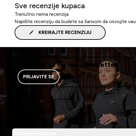
Sve recenzije kupaca
Trenutno nema recenzija.
Napišite recenziju da budete sa šansom da osvojite va
KREIRAJTE RECENZIJU
Prijavite se na naš newsletter
PRIJAVITE SE
Postavke kolačića