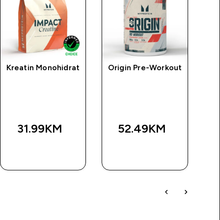
Kreatin Monohidrat
Origin Pre-Workout
MP
31.99KM‎
52.49KM‎
BRZA
BRZA
KUPOVINA
KUPOVINA