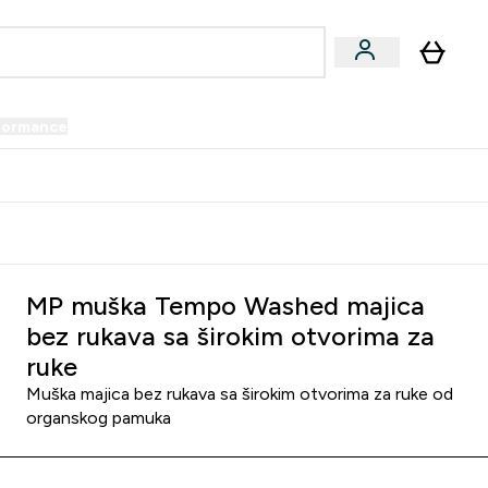
formance
submenu
Vegan submenu
Enter Performance submenu
⌄
prijatelju i zaradi 34 KM
MP muška Tempo Washed majica
bez rukava sa širokim otvorima za
ruke
Muška majica bez rukava sa širokim otvorima za ruke od
organskog pamuka