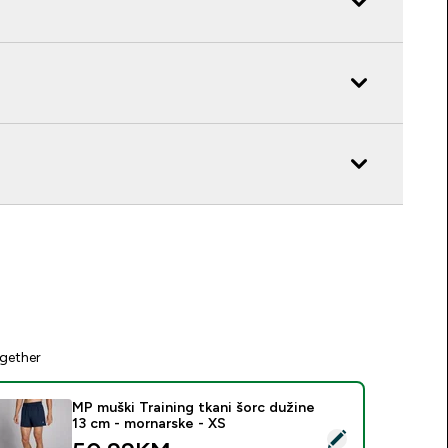
gether
MP muški Training tkani šorc dužine
13 cm - mornarske - XS
elect this product - MP muški Training tkani šorc dužine 13 cm