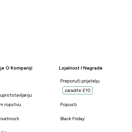
je O Kompaniji
Lojalnost I Nagrade
Preporuči prijatelju
zaradite £10
suprotstavljanju
m ropstvu
Popusti
rivatnosti
Black Friday