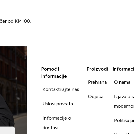
učer od KM100.
Pomoć I
Proizvodi
Informaci
Informacije
Prehrana
O nama
Kontaktirajte nas
Odjeća
Izjava o 
Uslovi povrata
moderno
Informacije o
Politika p
dostavi