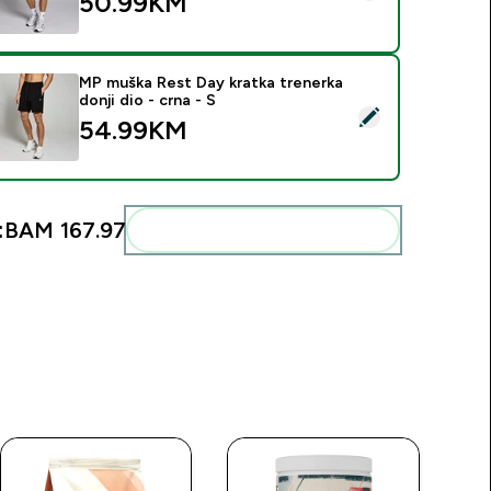
50.99KM‎
MP muška Rest Day kratka trenerka
donji dio - crna - S
elect this product - MP muška Rest Day kratka trenerka donji di
54.99KM‎
:
BAM 167.97‎
Add these to your routine