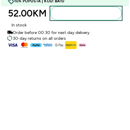
10% POPUSTA | KOD: BA10
52.00KM‎
Dodajte u torbu
In stock
Order before 00:30 for next day delivery
30-day returns on all orders