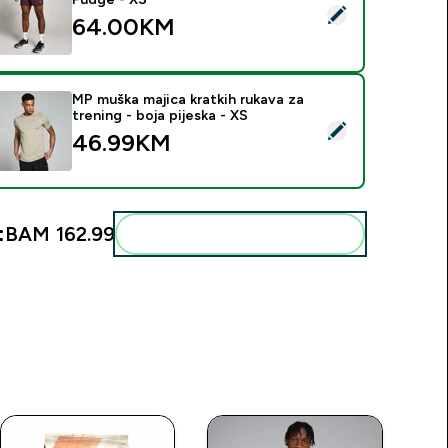
elect this product - Muške MP Training 5" Woven Šorc - Fudge
64.00KM‎
MP muška majica kratkih rukava za
trening - boja pijeska - XS
elect this product - MP muška majica kratkih rukava za trening -
46.99KM‎
:
BAM 162.99‎
Add these to your routine