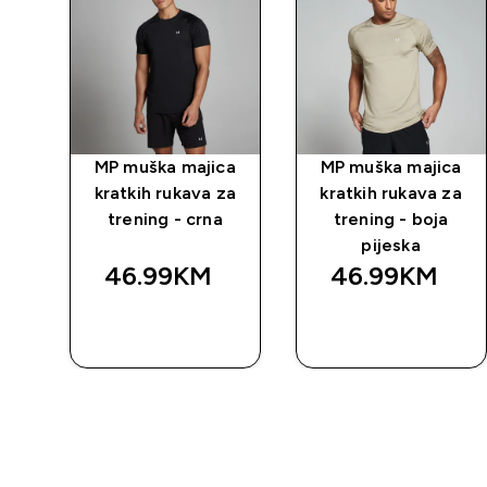
 5"
MP muška majica
MP muška majica
uve
kratkih rukava za
kratkih rukava za
trening - crna
trening - boja
pijeska
46.99KM‎
46.99KM‎
BRZA
BRZA
KUPOVINA
KUPOVINA