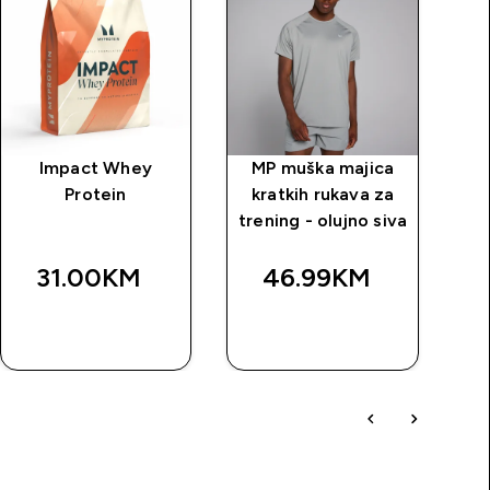
Impact Whey
MP muška majica
MP
Protein
kratkih rukava za
tr
trening - olujno siva
31.00KM‎
46.99KM‎
BRZA
BRZA
KUPOVINA
KUPOVINA