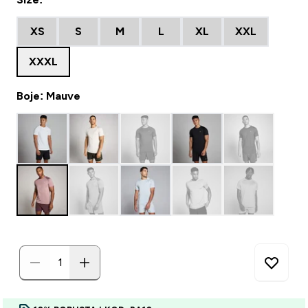
XS
S
M
L
XL
XXL
XXXL
Boje: Mauve