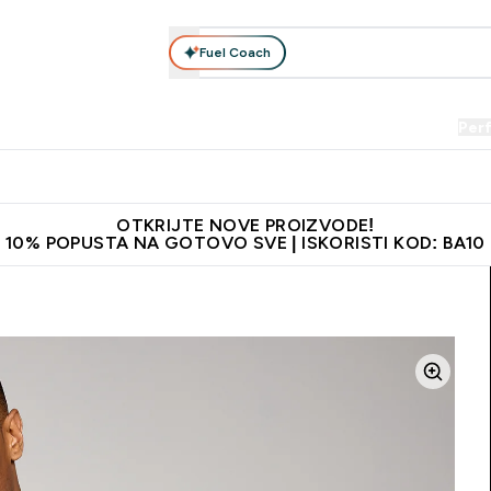
Fuel Coach
Prehrana
Odjeća
Vitamini
Snackovi
Vegan
Per
Enter Proteini submenu
Enter Prehrana submenu
Enter Odjeća submenu
Enter Vitamini submenu
Enter Snackovi 
Enter 
⌄
⌄
⌄
⌄
⌄
⌄
je adrese
Najkvalitetniji proizvodi
Najbolje cijene
Preporuči 
OTKRIJTE NOVE PROIZVODE!
10% POPUSTA NA GOTOVO SVE | ISKORISTI KOD: BA10