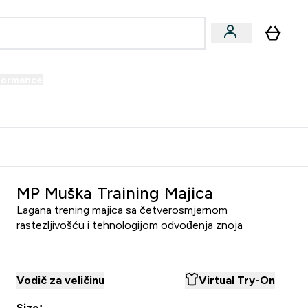
formance
submenu
Vegan submenu
Enter Performance submenu
⌄
prijatelju i zaradi 34 KM
MP Muška Training Majica
Lagana trening majica sa četverosmjernom
rastezljivošću i tehnologijom odvođenja znoja
Vodič za veličinu
Virtual Try-On
Size: