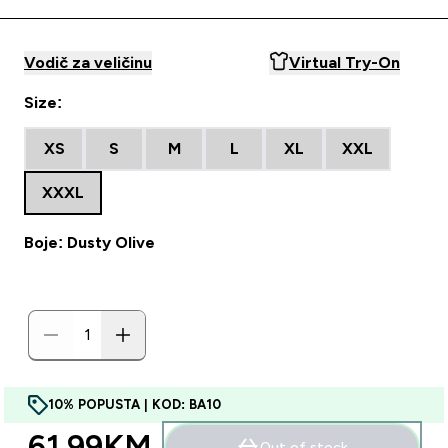
Vodič za veličinu
Virtual Try-On
Size:
XS
S
M
L
XL
XXL
XXXL
Boje: Dusty Olive
10% POPUSTA | KOD: BA10
61.99KM‎
Out of stock