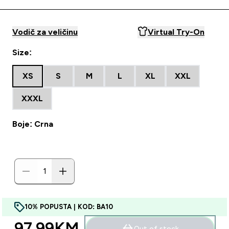
Vodič za veličinu
Virtual Try-On
Size:
XS
S
M
L
XL
XXL
XXXL
Boje: Crna
10% POPUSTA | KOD: BA10
97.99KM‎
Out of stock