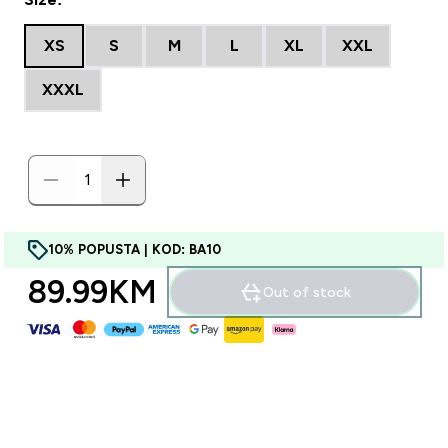
XS
S
M
L
XL
XXL
XXXL
10% POPUSTA | KOD: BA10
89.99KM‎
Out of stock