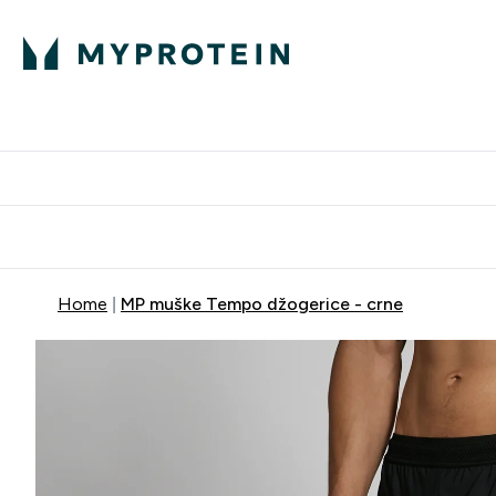
Proteini
Dostavljamo do tvo
Home
MP muške Tempo džogerice - crne