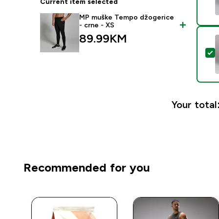
Current item selected
MP muške Tempo džogerice
- crne - XS
89.99KM‎
S
Your total
Recommended for you