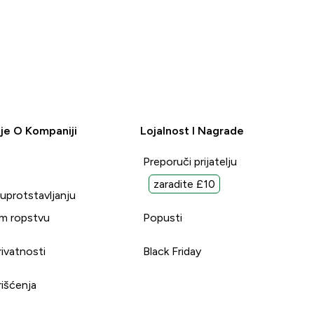
je O Kompaniji
Lojalnost I Nagrade
Preporuči prijatelju
zaradite £10
suprotstavljanju
m ropstvu
Popusti
rivatnosti
Black Friday
rišćenja