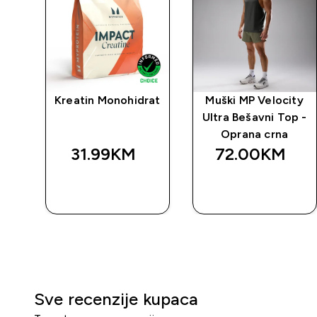
io
Kreatin Monohidrat
Muški MP Velocity
ing
Ultra Bešavni Top -
Oprana crna
31.99KM‎
72.00KM‎
BRZA
BRZA
KUPOVINA
KUPOVINA
Sve recenzije kupaca