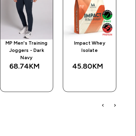
MP Men's Training
Impact Whey
My
Joggers - Dark
Isolate
Navy
68.74KM‎
45.80KM‎
BRZA
BRZA
KUPOVINA
KUPOVINA