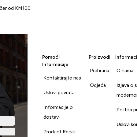
učer od KM100.
Pomoć I
Proizvodi
Informaci
Informacije
Prehrana
O nama
Kontaktirajte nas
Odjeća
Izjava o 
Uslovi povrata
moderno
Informacije o
Politika p
dostavi
Uslovi ko
Product Recall