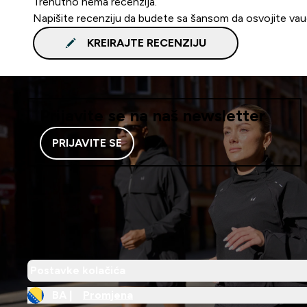
Trenutno nema recenzija.
Napišite recenziju da budete sa šansom da osvojite va
KREIRAJTE RECENZIJU
Prijavite se na naš newsletter
PRIJAVITE SE
Postavke kolačića
BA |
Promjena