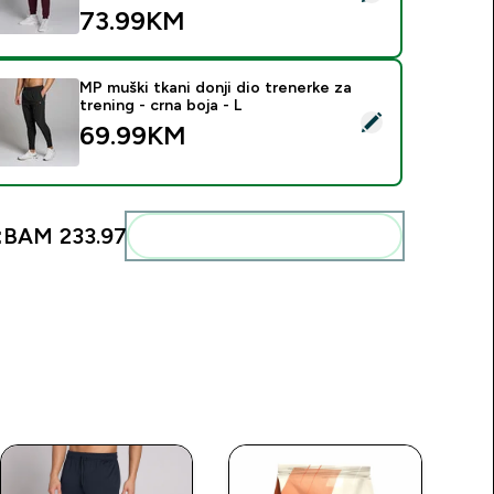
73.99KM‎
MP muški tkani donji dio trenerke za
trening - crna boja - L
elect this product - MP muški tkani donji dio trenerke za trenin
69.99KM‎
:
BAM 233.97‎
Add these to your routine