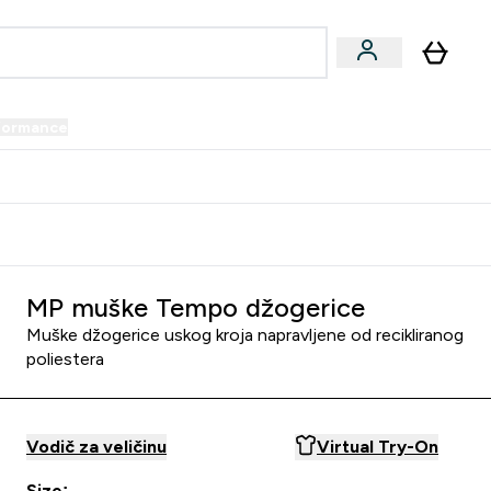
formance
submenu
Vegan submenu
Enter Performance submenu
⌄
prijatelju i zaradi 34 KM
MP muške Tempo džogerice
Muške džogerice uskog kroja napravljene od recikliranog
poliestera
Vodič za veličinu
Virtual Try-On
Size: