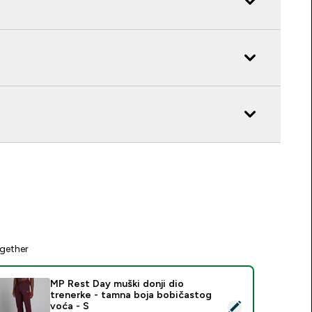
gether
MP Rest Day muški donji dio
trenerke - tamna boja bobičastog
elect this product - MP Rest Day muški donji dio trenerke - t
voća - S