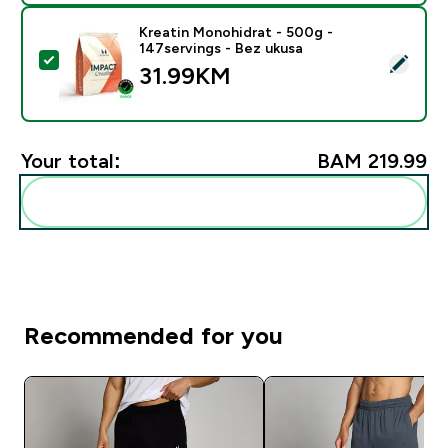
Kreatin Monohidrat - 500g -
147servings - Bez ukusa
Select this product - Kreatin Monohidrat - 500g - 147
31.99KM‎
Your total:
BAM 219.99‎
Add these to your routine
Recommended for you