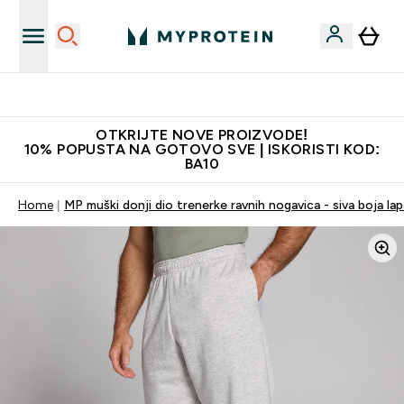
Najkvalitetniji proizvodi
OTKRIJTE NOVE PROIZVODE!
10% POPUSTA NA GOTOVO SVE | ISKORISTI KOD:
BA10
Home
MP muški donji dio trenerke ravnih nogavica - siva boja la