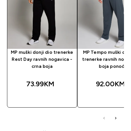
MP muški donji dio trenerke
MP Tempo muški donj
Rest Day ravnih nogavica -
trenerke ravnih nogav
crna boja
boja ponoći
73.99KM‎
92.00KM‎
BRZA KUPOVINA
BRZA KUPOVIN