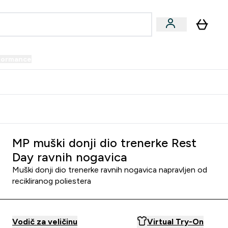
formance
submenu
Vegan submenu
Enter Performance submenu
⌄
prijatelju i zaradi 34 KM
MP muški donji dio trenerke Rest
Day ravnih nogavica
Muški donji dio trenerke ravnih nogavica napravljen od
recikliranog poliestera
Vodič za veličinu
Virtual Try-On