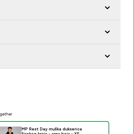
gether
MP Rest Day muška dukserica
širokog kroja - crna boja - XS