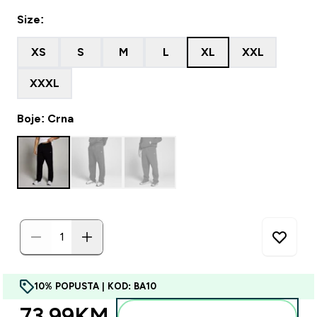
Size:
XS
S
M
L
XL
XXL
XXXL
Boje: Crna
10% POPUSTA | KOD: BA10
73.99KM‎
Dodajte u torbu