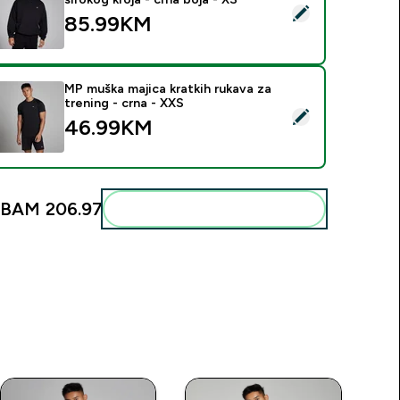
elect this product - MP Rest Day muška dukserica širokog kroja
85.99KM‎
MP muška majica kratkih rukava za
trening - crna - XXS
elect this product - MP muška majica kratkih rukava za trening 
46.99KM‎
BAM 206.97‎
Add these to your routine