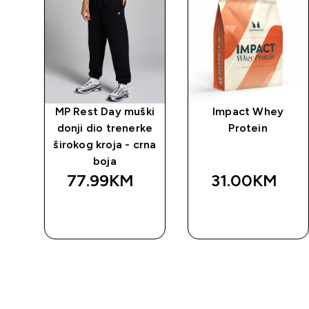
ay
MP Rest Day muški
Impact Whey
e -
donji dio trenerke
Protein
širokog kroja - crna
boja
77.99KM‎
31.00KM‎
BRZA
BRZA
KUPOVINA
KUPOVINA