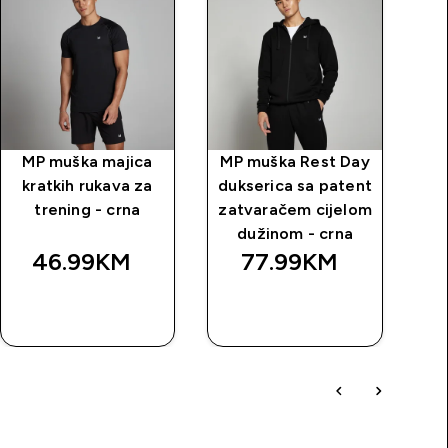
MP muška majica
MP muška Rest Day
MP
kratkih rukava za
dukserica sa patent
trening - crna
zatvaračem cijelom
dužinom - crna
46.99KM‎
77.99KM‎
BRZA
BRZA
KUPOVINA
KUPOVINA