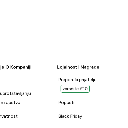
je O Kompaniji
Lojalnost I Nagrade
Preporuči prijatelju
zaradite £10
suprotstavljanju
m ropstvu
Popusti
rivatnosti
Black Friday