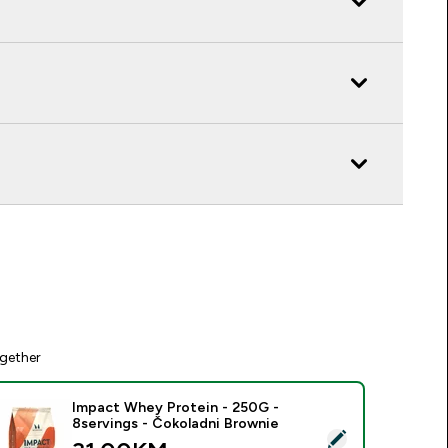
gether
Impact Whey Protein - 250G -
8servings - Čokoladni Brownie
elect this product - Impact Whey Protein - 250G - 8servings 