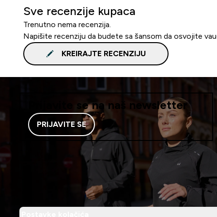
Sve recenzije kupaca
Trenutno nema recenzija.
Napišite recenziju da budete sa šansom da osvojite va
KREIRAJTE RECENZIJU
Prijavite se na naš newsletter
PRIJAVITE SE
Postavke kolačića