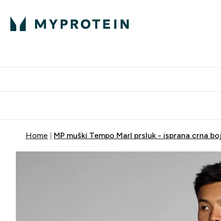
Proteini
Dostavljamo do tvo
Home
MP muški Tempo Marl prsluk - isprana crna bo