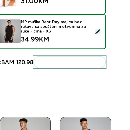
31.00KM‎
MP muška Rest Day majica bez
rukava sa spuštenim otvorima za
elect this product - MP muška Rest Day majica bez rukava sa s
ruke - crna - XS
34.99KM‎
:
BAM 120.98‎
Add these to your routine