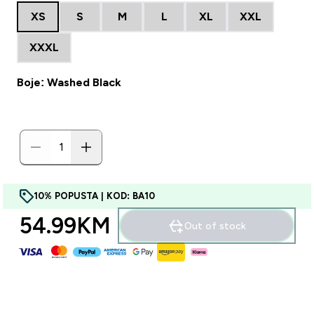
XS
S
M
L
XL
XXL
XXXL
Boje: Washed Black
10% POPUSTA | KOD: BA10
54.99KM‎
Out of stock