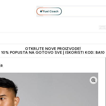
Fuel Coach
Prehrana
Odjeća
Vitamini
Snackovi
Vegan
Per
Enter Proteini submenu
Enter Prehrana submenu
Enter Odjeća submenu
Enter Vitamini submenu
Enter Snackovi 
Enter 
⌄
⌄
⌄
⌄
⌄
⌄
je adrese
Najkvalitetniji proizvodi
Najbolje cijene
Preporuči 
OTKRIJTE NOVE PROIZVODE!
10% POPUSTA NA GOTOVO SVE | ISKORISTI KOD: BA10
ja