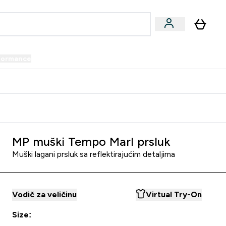
formance
submenu
Vegan submenu
Enter Performance submenu
⌄
prijatelju i zaradi 34 KM
MP muški Tempo Marl prsluk
Muški lagani prsluk sa reflektirajućim detaljima
Vodič za veličinu
Virtual Try-On
Size: