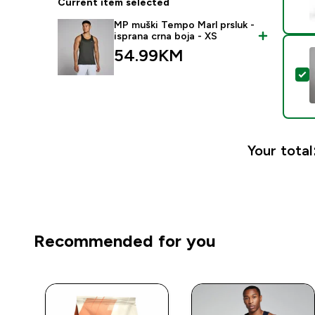
Current item selected
MP muški Tempo Marl prsluk -
isprana crna boja - XS
54.99KM‎
S
Your total
Recommended for you