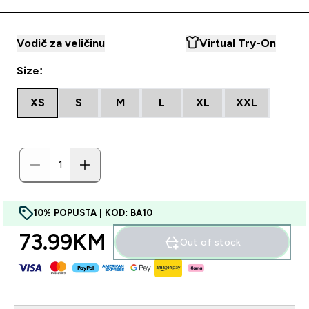
Vodič za veličinu
Virtual Try-On
Size:
XS
S
M
L
XL
XXL
10% POPUSTA | KOD: BA10
73.99KM‎
Out of stock