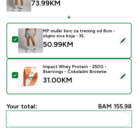
73.99KM‎
MP muški šorc za trening od 8cm -
olujno siva boja - XL
Select this product - MP muški šorc za trening od 8cm 
50.99KM‎
Impact Whey Protein - 250G -
8servings - Čokoladni Brownie
Select this product - Impact Whey Protein - 250G - 8
31.00KM‎
Your total:
BAM 155.98‎
Add these to your routine