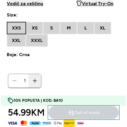
Vodič za veličinu
Virtual Try-On
Size:
XXS
XS
S
M
L
XL
XXL
XXXL
Boje: Crna
10% POPUSTA | KOD: BA10
54.99KM‎
Out of stock