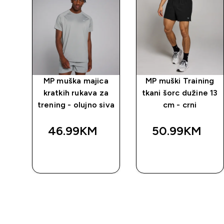
ng
MP muška majica
MP muški Training
-
kratkih rukava za
tkani šorc dužine 13
trening - olujno siva
cm - crni
46.99KM‎
50.99KM‎
BRZA
BRZA
KUPOVINA
KUPOVINA