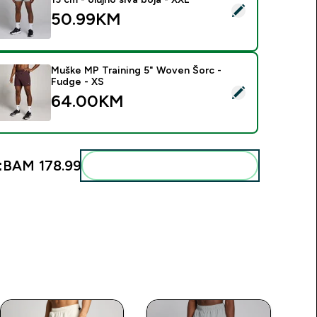
elect this product - MP muški Training tkani šorc dužine 13 cm 
50.99KM‎
Muške MP Training 5" Woven Šorc -
Fudge - XS
elect this product - Muške MP Training 5" Woven Šorc - Fudge
64.00KM‎
:
BAM 178.99‎
Add these to your routine