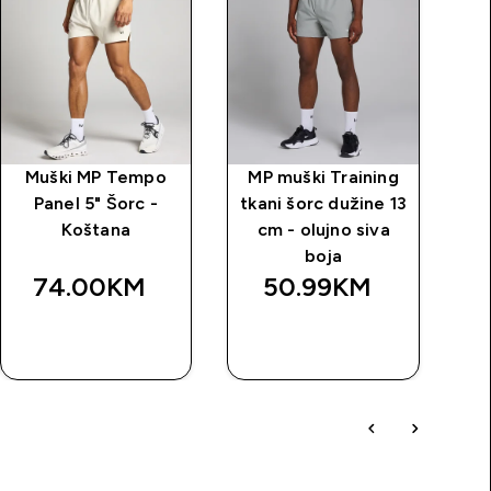
Muški MP Tempo
MP muški Training
MP
Panel 5" Šorc -
tkani šorc dužine 13
Koštana
cm - olujno siva
boja
74.00KM‎
50.99KM‎
BRZA
BRZA
KUPOVINA
KUPOVINA