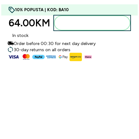
10% POPUSTA | KOD: BA10
64.00KM‎
Dodajte u torbu
In stock
Order before 00:30 for next day delivery
30-day returns on all orders