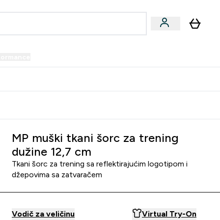
formance
submenu
Vegan submenu
Enter Performance submenu
⌄
prijatelju i zaradi 34 KM
MP muški tkani šorc za trening
dužine 12,7 cm
Tkani šorc za trening sa reflektirajućim logotipom i
džepovima sa zatvaračem
Vodič za veličinu
Virtual Try-On