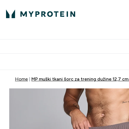
Proteini
Dostavljamo do tvo
Home
MP muški tkani šorc za trening dužine 12,7 c