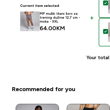
S
Current item selected
MP muški tkani šorc za
trening dužine 12,7 cm -
moka - XXL
64.00KM‎
S
Your total
Recommended for you