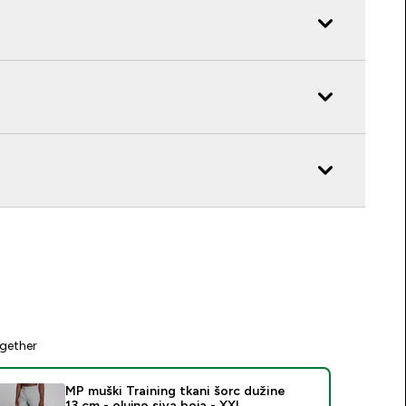
gether
MP muški Training tkani šorc dužine
13 cm - olujno siva boja - XXL