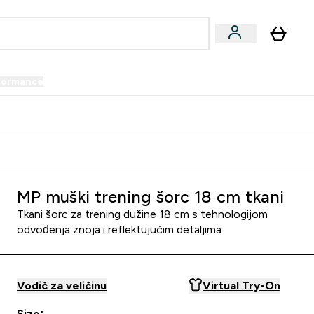
formance
submenu
Vegan submenu
Enter Performance submenu
⌄
prijatelju i zaradi 34 KM
MP muški trening šorc 18 cm tkani
Tkani šorc za trening dužine 18 cm s tehnologijom
odvođenja znoja i reflektujućim detaljima
Vodič za veličinu
Virtual Try-On
Size: