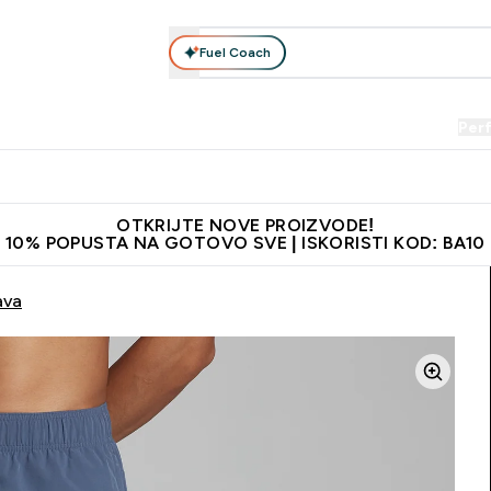
Fuel Coach
Prehrana
Odjeća
Vitamini
Snackovi
Vegan
Per
Enter Proteini submenu
Enter Prehrana submenu
Enter Odjeća submenu
Enter Vitamini submenu
Enter Snackovi 
Enter 
⌄
⌄
⌄
⌄
⌄
⌄
je adrese
Najkvalitetniji proizvodi
Najbolje cijene
Preporuči 
OTKRIJTE NOVE PROIZVODE!
10% POPUSTA NA GOTOVO SVE | ISKORISTI KOD: BA10
ava