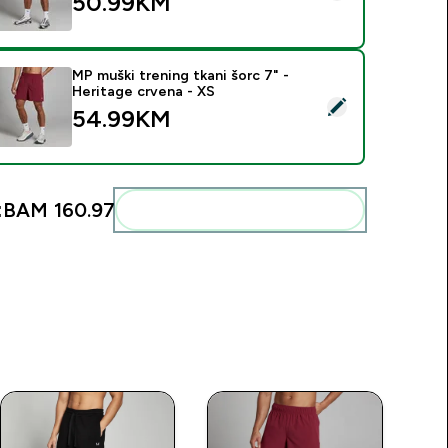
50.99KM‎
MP muški trening tkani šorc 7" -
Heritage crvena - XS
elect this product - MP muški trening tkani šorc 7" - Heritage 
54.99KM‎
:
BAM 160.97‎
Add these to your routine