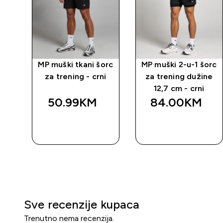
ca
MP muški tkani šorc
MP muški 2-u-1 šorc
za
za trening - crni
za trening dužine
12,7 cm - crni
50.99KM‎
84.00KM‎
BRZA
BRZA
KUPOVINA
KUPOVINA
Sve recenzije kupaca
Trenutno nema recenzija.