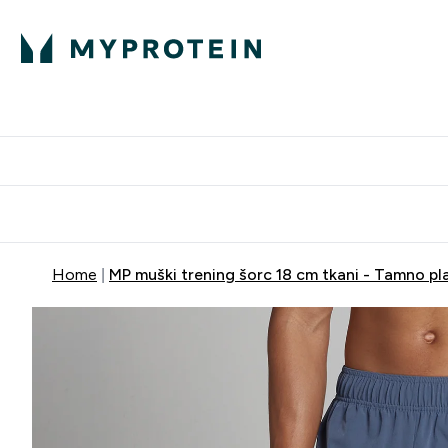
Proteini
Dostavljamo do tvo
Home
MP muški trening šorc 18 cm tkani - Tamno pl