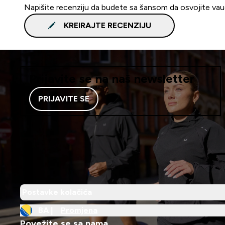
Napišite recenziju da budete sa šansom da osvojite va
KREIRAJTE RECENZIJU
Prijavite se na naš newsletter
PRIJAVITE SE
Postavke kolačića
BA |
Promjena
Povežite se sa nama