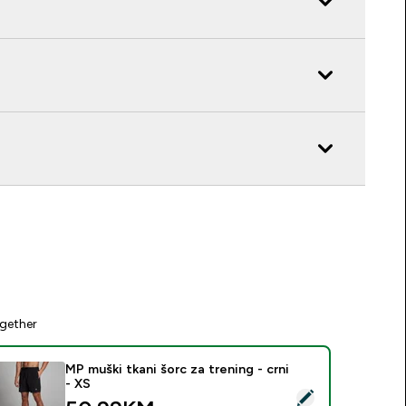
gether
MP muški tkani šorc za trening - crni
- XS
elect this product - MP muški tkani šorc za trening - crni - XS