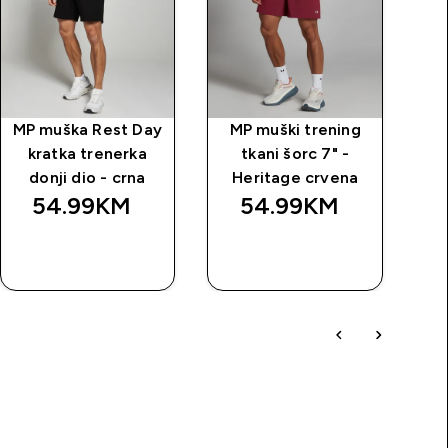
MP muška Rest Day
MP muški trening
kratka trenerka
tkani šorc 7" -
donji dio - crna
Heritage crvena
54.99KM‎
54.99KM‎
BRZA
BRZA
KUPOVINA
KUPOVINA