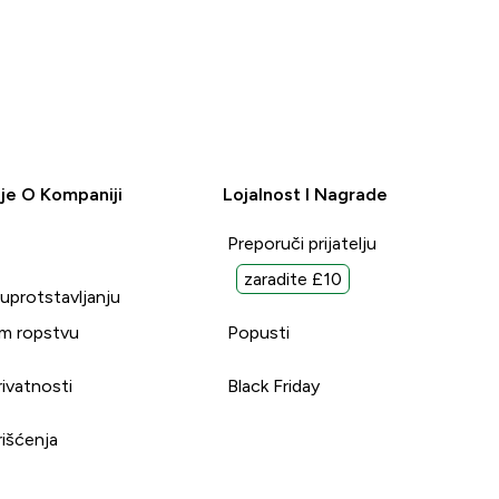
je O Kompaniji
Lojalnost I Nagrade
Preporuči prijatelju
zaradite £10
suprotstavljanju
m ropstvu
Popusti
rivatnosti
Black Friday
rišćenja