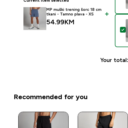
Current item selected
MP muški trening šorc 18 cm
tkani - Tamno plava - XS
54.99KM‎
S
Your total
Recommended for you