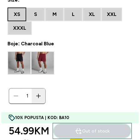
XS
S
M
L
XL
XXL
XXXL
Boje: Charcoal Blue
10% POPUSTA | KOD: BA10
54.99KM‎
Out of stock