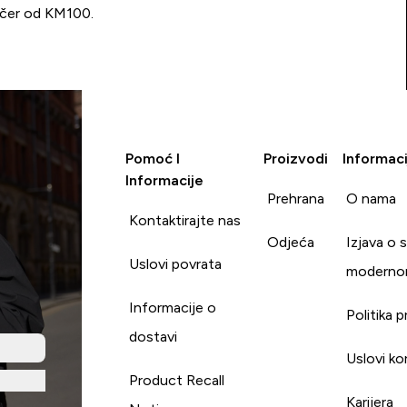
učer od KM100.
Pomoć I
Proizvodi
Informaci
Informacije
Prehrana
O nama
Kontaktirajte nas
Odjeća
Izjava o 
Uslovi povrata
moderno
Informacije o
Politika p
dostavi
Uslovi ko
Product Recall
Karijera