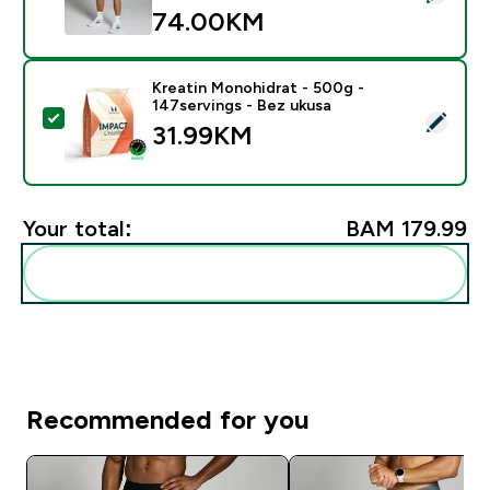
74.00KM‎
Kreatin Monohidrat - 500g -
147servings - Bez ukusa
Select this product - Kreatin Monohidrat - 500g - 147
31.99KM‎
Your total:
BAM 179.99‎
Add these to your routine
Recommended for you