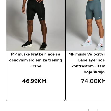
MP muške kratke hlače sa
MP muški Velocity Co
osnovnim slojem za trening
Baselayer šorc s
- crne
kontrastom - tamno 
boja škriljca
46.99KM‎
74.00KM‎
BRZA KUPOVINA
BRZA KUPOVIN