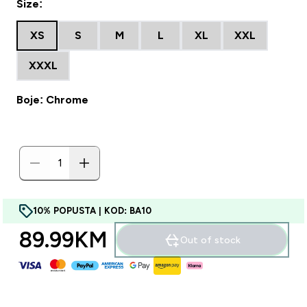
Size:
XS
S
M
L
XL
XXL
XXXL
Boje: Chrome
10% POPUSTA | KOD: BA10
89.99KM‎
Out of stock