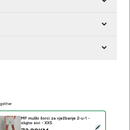
gether
MP muški šorci za vježbanje 2-u-1 -
olujno sivi - XXS
elect this product - MP muški šorci za vježbanje 2-u-1 - olujno 