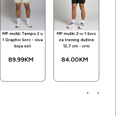
MP muški Tempo 2 u
MP muški 2-u-1 šorc
M
1 Graphic šorc - siva
za trening dužine
v
boja soli
12,7 cm - crni
89.99KM‎
84.00KM‎
BRZA
BRZA
KUPOVINA
KUPOVINA