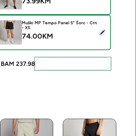
73.99KM‎
Muški MP Tempo Panel 5" Šorc - Crn
- XS
elect this product - Muški MP Tempo Panel 5" Šorc - Crn - XS
74.00KM‎
:
BAM 237.98‎
Add these to your routine