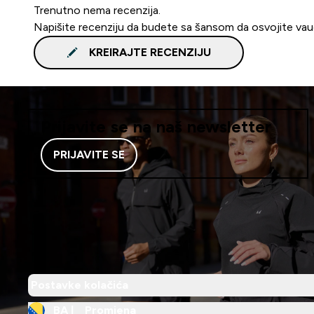
Trenutno nema recenzija.
Napišite recenziju da budete sa šansom da osvojite va
KREIRAJTE RECENZIJU
Prijavite se na naš newsletter
PRIJAVITE SE
Postavke kolačića
BA |
Promjena