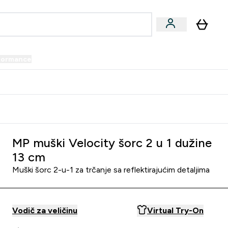
formance
submenu
Vegan submenu
Enter Performance submenu
⌄
prijatelju i zaradi 34 KM
MP muški Velocity šorc 2 u 1 dužine
13 cm
Muški šorc 2-u-1 za trčanje sa reflektirajućim detaljima
Vodič za veličinu
Virtual Try-On