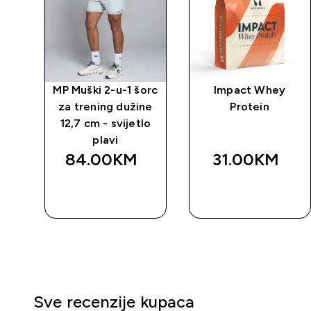
za
MP Muški 2-u-1 šorc
Impact Whey
 -
za trening dužine
Protein
12,7 cm - svijetlo
plavi
84.00KM‎
31.00KM‎
BRZA
BRZA
KUPOVINA
KUPOVINA
Sve recenzije kupaca