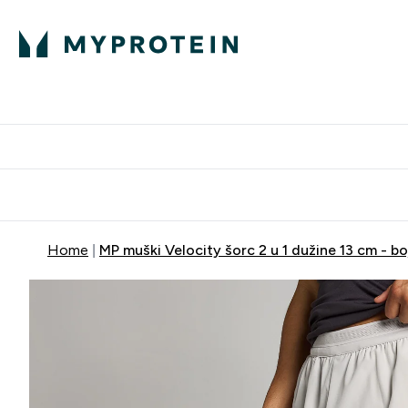
Proteini
Dostavljamo do tvo
Home
MP muški Velocity šorc 2 u 1 dužine 13 cm - b