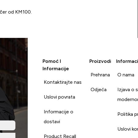
učer od KM100.
Pomoć I
Proizvodi
Informaci
Informacije
Prehrana
O nama
Kontaktirajte nas
Odjeća
Izjava o 
Uslovi povrata
moderno
Informacije o
Politika p
dostavi
Uslovi ko
Product Recall