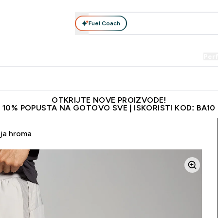
Fuel Coach
Prehrana
Odjeća
Vitamini
Snackovi
Vegan
Per
Enter Proteini submenu
Enter Prehrana submenu
Enter Odjeća submenu
Enter Vitamini submenu
Enter Snackovi 
Enter 
⌄
⌄
⌄
⌄
⌄
⌄
je adrese
Najkvalitetniji proizvodi
Najbolje cijene
Preporuči 
OTKRIJTE NOVE PROIZVODE!
10% POPUSTA NA GOTOVO SVE | ISKORISTI KOD: BA10
oja hroma