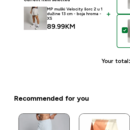
MP muški Velocity šorc 2 u 1
dužine 13 cm - boja hroma -
XS
89.99KM‎
S
Your total
Recommended for you