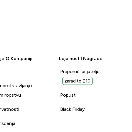
je O Kompaniji
Lojalnost I Nagrade
Preporuči prijatelju
zaradite £10
suprotstavljanju
m ropstvu
Popusti
rivatnosti
Black Friday
rišćenja