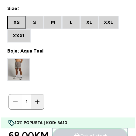
Size:
XS
S
M
L
XL
XXL
XXXL
Boje: Aqua Teal
10% POPUSTA | KOD: BA10
68.00KM‎
Out of stock