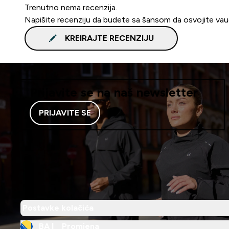
Trenutno nema recenzija.
Napišite recenziju da budete sa šansom da osvojite va
KREIRAJTE RECENZIJU
Prijavite se na naš newsletter
PRIJAVITE SE
Postavke kolačića
BA |
Promjena