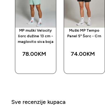
orc
MP muški Velocity
Muški MP Tempo
i
šorc dužine 13 cm -
Panel 5" Šorc - Crn
maglovito siva boja
78.00KM‎
74.00KM‎
BRZA
BRZA
KUPOVINA
KUPOVINA
Sve recenzije kupaca