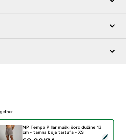
gether
MP Tempo Pillar muški šorc dužine 13
cm - tamna boja tartufa - XS
elect this product - MP Tempo Pillar muški šorc dužine 13 cm -