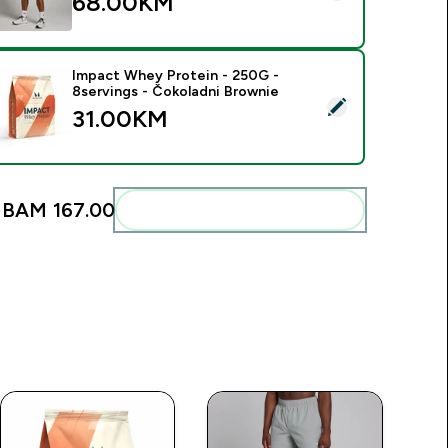
68.00KM‎
Impact Whey Protein - 250G -
8servings - Čokoladni Brownie
elect this product - Impact Whey Protein - 250G - 8servings 
31.00KM‎
:
BAM 167.00‎
Add these to your routine