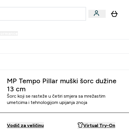
formance
submenu
Vegan submenu
Enter Performance submenu
⌄
prijatelju i zaradi 34 KM
MP Tempo Pillar muški šorc dužine
13 cm
Šorc koji se rasteže u četiri smjera sa mrežastim
umetcima i tehnologijom upijanja znoja
Vodič za veličinu
Virtual Try-On