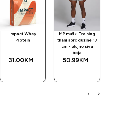
Impact Whey
MP muški Training
M
Protein
tkani šorc dužine 13
š
cm - olujno siva
boja
31.00KM‎
50.99KM‎
BRZA
BRZA
KUPOVINA
KUPOVINA