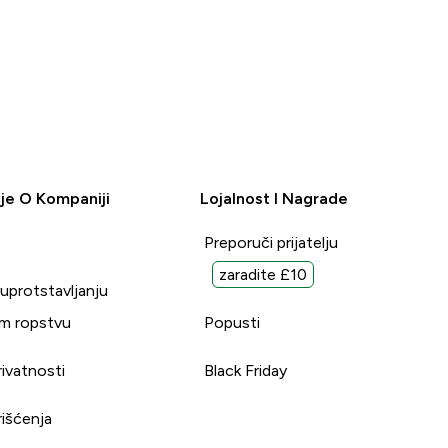
je O Kompaniji
Lojalnost I Nagrade
Preporuči prijatelju
zaradite £10
suprotstavljanju
m ropstvu
Popusti
rivatnosti
Black Friday
rišćenja