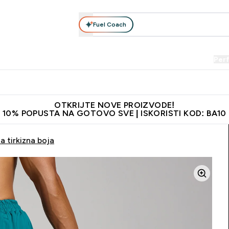
Fuel Coach
Prehrana
Odjeća
Vitamini
Snackovi
Vegan
Per
Enter Proteini submenu
Enter Prehrana submenu
Enter Odjeća submenu
Enter Vitamini submenu
Enter Snackovi 
Enter 
⌄
⌄
⌄
⌄
⌄
⌄
je adrese
Najkvalitetniji proizvodi
Najbolje cijene
Preporuči 
OTKRIJTE NOVE PROIZVODE!
10% POPUSTA NA GOTOVO SVE | ISKORISTI KOD: BA10
a tirkizna boja