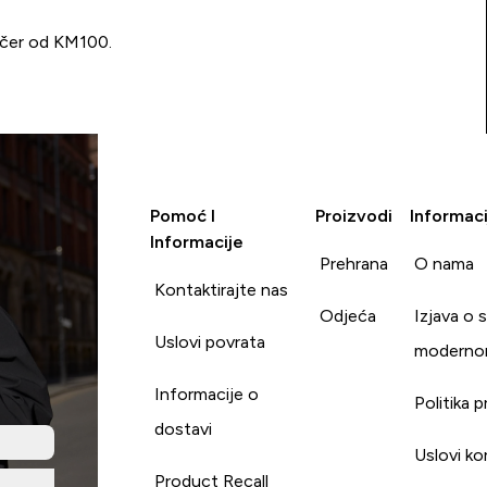
učer od KM100.
Pomoć I
Proizvodi
Informaci
Informacije
Prehrana
O nama
Kontaktirajte nas
Odjeća
Izjava o 
Uslovi povrata
moderno
Informacije o
Politika p
dostavi
Uslovi ko
Product Recall