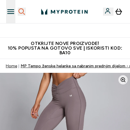
Najkvalitetniji proizvodi
OTKRIJTE NOVE PROIZVODE!
10% POPUSTA NA GOTOVO SVE | ISKORISTI KOD:
BA10
Home
MP Tempo ženske helanke sa nabranim prednjim dijelom -