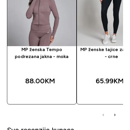
MP ženska Tempo
MP ženske tajice za t
podrezana jakna - moka
- crne
88.00KM‎
65.99KM‎
BRZA KUPOVINA
BRZA KUPOVIN
Sve recenzije kupaca