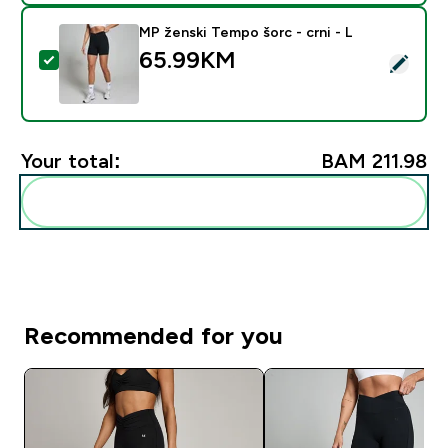
MP ženski Tempo šorc - crni - L
65.99KM‎
Select this product - MP ženski Tempo šorc - crni - L
Your total:
BAM 211.98‎
Add these to your routine
Recommended for you