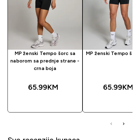
MP ženski Tempo šorc sa
MP ženski Tempo šorc 
naborom sa prednje strane -
crna boja
65.99KM‎
65.99KM‎
BRZA KUPOVINA
BRZA KUPOVIN
Sve recenzije kupaca