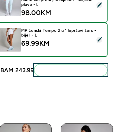
elect this product - MP Tempo ženske helanke sa nabranim predn
plave - L
98.00KM‎
MP ženski Tempo 2 u 1 lepršavi šorc -
bijeli - L
elect this product - MP ženski Tempo 2 u 1 lepršavi šorc - bijeli
69.99KM‎
:
BAM 243.99‎
Add these to your routine