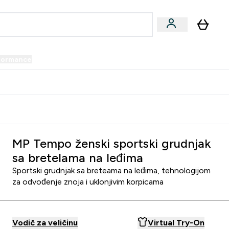
formance
submenu
Vegan submenu
Enter Performance submenu
⌄
prijatelju i zaradi 34 KM
MP Tempo ženski sportski grudnjak
sa bretelama na leđima
Sportski grudnjak sa breteama na leđima, tehnologijom
za odvođenje znoja i uklonjivim korpicama
Vodič za veličinu
Virtual Try-On