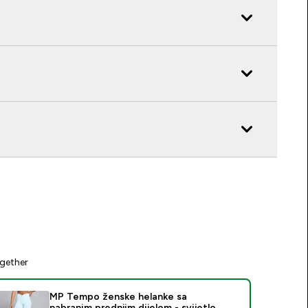
gether
MP Tempo ženske helanke sa
nabranim prednjim dijelom - svijetlo