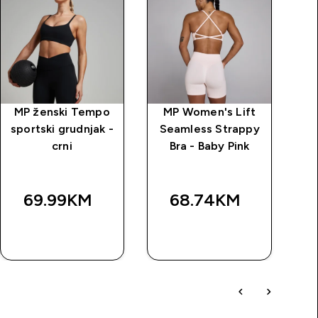
MP ženski Tempo
MP Women's Lift
sportski grudnjak -
Seamless Strappy
gr
crni
Bra - Baby Pink
69.99KM‎
68.74KM‎
BRZA
BRZA
KUPOVINA
KUPOVINA