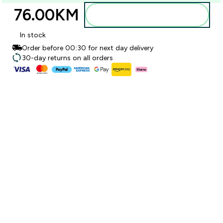
76.00KM‎
Dodajte u torbu
In stock
Order before 00:30 for next day delivery
30-day returns on all orders