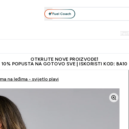
Fuel Coach
Prehrana
Odjeća
Vitamini
Snackovi
Vegan
Per
Enter Proteini submenu
Enter Prehrana submenu
Enter Odjeća submenu
Enter Vitamini submenu
Enter Snackovi 
Enter 
⌄
⌄
⌄
⌄
⌄
⌄
je adrese
Najkvalitetniji proizvodi
Najbolje cijene
Preporuči 
OTKRIJTE NOVE PROIZVODE!
10% POPUSTA NA GOTOVO SVE | ISKORISTI KOD: BA10
a na leđima - svijetlo plavi