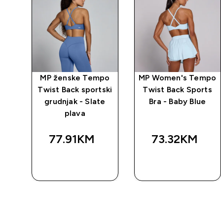
ki
MP ženske Tempo
MP Women's Tempo
 sa
Twist Back sportski
Twist Back Sports
grudnjak - Slate
Bra - Baby Blue
plava
77.91KM‎
73.32KM‎
BRZA
BRZA
KUPOVINA
KUPOVINA