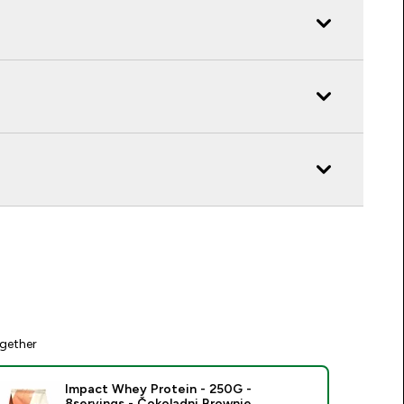
gether
Impact Whey Protein - 250G -
8servings - Čokoladni Brownie