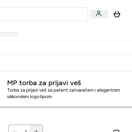
formance
submenu
Vegan submenu
Enter Performance submenu
⌄
prijatelju i zaradi 34 KM
MP torba za prljavi veš
Torba za prljavi veš sa patent zatvaračem i elegantnim
silikonskim logotipom