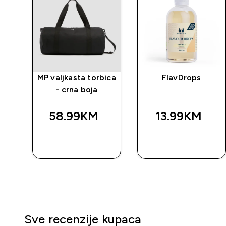
čni
MP valjkasta torbica
FlavDrops
- crna boja
58.99KM‎
13.99KM‎
BRZA
BRZA
KUPOVINA
KUPOVINA
Sve recenzije kupaca