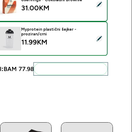
elect this product - Impact Whey Protein - 250G - 8servings 
31.00KM‎
Myprotein plastični šejker -
proziran/crni
elect this product - Myprotein plastični šejker - proziran/crni
11.99KM‎
l:
BAM 77.98‎
Add these to your routine