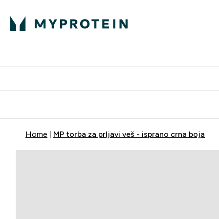
Proteini
Dostavljamo do tvo
Home
MP torba za prljavi veš - isprano crna boja