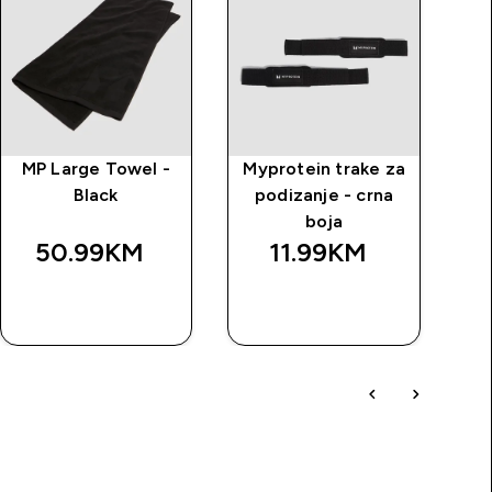
MP Large Towel -
Myprotein trake za
MP
Black
podizanje - crna
boja
50.99KM‎
11.99KM‎
BRZA
BRZA
KUPOVINA
KUPOVINA