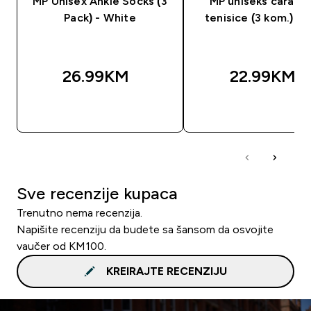
MP Unisex Ankle Socks (3
MP uniseks čarape
Pack) - White
tenisice (3 kom.) - 
26.99KM‎
22.99KM‎
BRZA KUPOVINA
BRZA KUPOVIN
Sve recenzije kupaca
Trenutno nema recenzija.
Napišite recenziju da budete sa šansom da osvojite
vaučer od KM100.
KREIRAJTE RECENZIJU