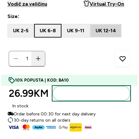
Vodič za veličinu
Virtual Try-On
Size:
UK 2-5
UK 6-8
UK 9-11
UK 12-14
10% POPUSTA | KOD: BA10
26.99KM‎
Dodajte u torbu
In stock
Order before 00:30 for next day delivery
30-day returns on all orders