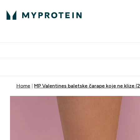
Proteini
Dostavljamo do tvo
Home
MP Valentines baletske čarape koje ne klize (