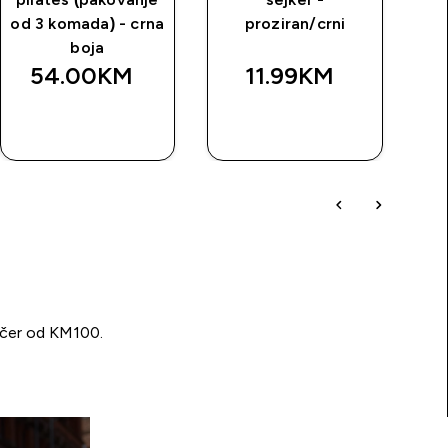
od 3 komada) - crna
proziran/crni
boja
54.00KM‎
11.99KM‎
BRZA
BRZA
KUPOVINA
KUPOVINA
učer od KM100.