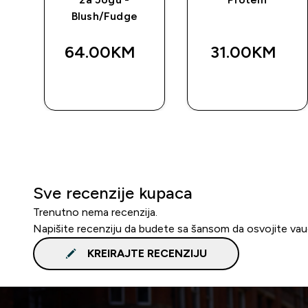
-
Blush/Fudge
64.00KM‎
31.00KM‎
BRZA
BRZA
KUPOVINA
KUPOVINA
Sve recenzije kupaca
Trenutno nema recenzija.
Napišite recenziju da budete sa šansom da osvojite va
KREIRAJTE RECENZIJU