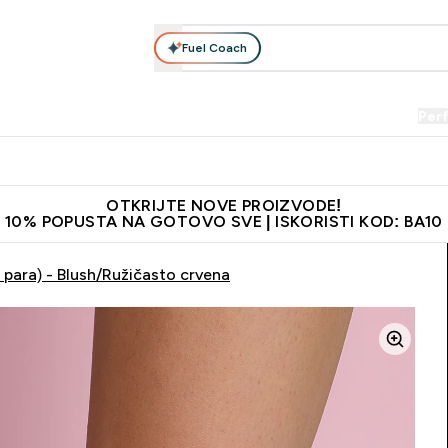
Fuel Coach
Prehrana
Odjeća
Vitamini
Snackovi
Vegan
Per
Enter Proteini submenu
Enter Prehrana submenu
Enter Odjeća submenu
Enter Vitamini submenu
Enter Snackovi 
Enter 
⌄
⌄
⌄
⌄
⌄
⌄
je adrese
Najkvalitetniji proizvodi
Najbolje cijene
Preporuči 
OTKRIJTE NOVE PROIZVODE!
10% POPUSTA NA GOTOVO SVE | ISKORISTI KOD: BA10
2 para) - Blush/Ružičasto crvena