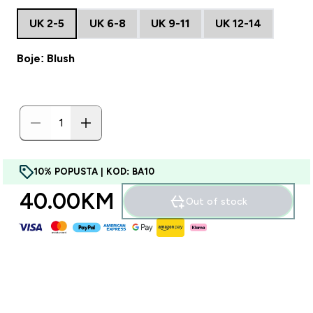
UK 2-5
UK 6-8
UK 9-11
UK 12-14
Boje: Blush
10% POPUSTA | KOD: BA10
40.00KM‎
Out of stock