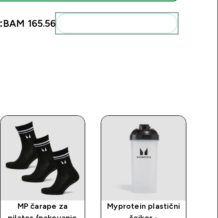
:
BAM 165.56‎
Add these to your routine
MP čarape za
Myprotein plastični
Ku
pilates (pakovanje
šejker -