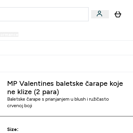
formance
submenu
Vegan submenu
Enter Performance submenu
⌄
prijatelju i zaradi 34 KM
MP Valentines baletske čarape koje
ne klize (2 para)
Baletske čarape s prianjanjem u blush i ružičasto
crvenoj boji
Size: