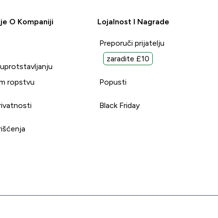
je O Kompaniji
Lojalnost I Nagrade
Preporuči prijatelju
zaradite £10
suprotstavljanju
m ropstvu
Popusti
rivatnosti
Black Friday
rišćenja