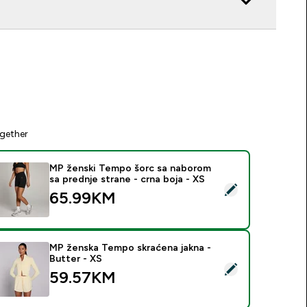
gether
MP ženski Tempo šorc sa naborom
sa prednje strane - crna boja - XS
elect this product - MP ženski Tempo šorc sa naborom sa predn
65.99KM‎
MP ženska Tempo skraćena jakna -
Butter - XS
elect this product - MP ženska Tempo skraćena jakna - Butter
59.57KM‎