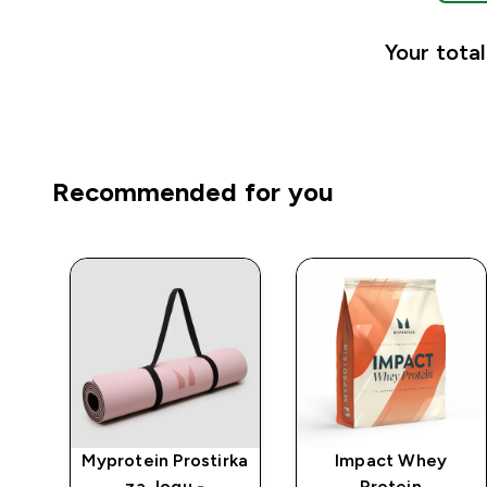
Your total
Recommended for you
Myprotein Prostirka
Impact Whey
je
za Jogu -
Protein