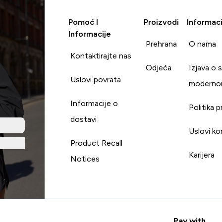
Pomoć I
Proizvodi
Informaci
Informacije
Prehrana
O nama
Kontaktirajte nas
Odjeća
Izjava o 
Uslovi povrata
moderno
Informacije o
Politika p
dostavi
Uslovi ko
Product Recall
Karijera
Notices
Pay with