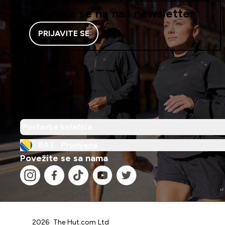
Prijavite se na naš newsletter
PRIJAVITE SE
Postavke kolačića
BA |
Promjena
Povežite se sa nama
2026 The Hut.com Ltd