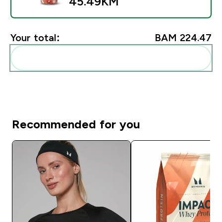
45.49KM‎
Your total:
BAM 224.47‎
Add these to your routine
Recommended for you