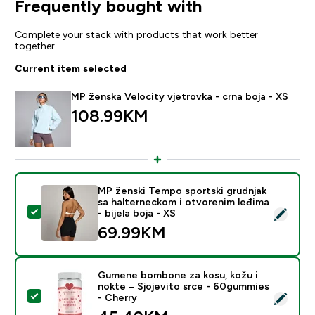
Frequently bought with
Complete your stack with products that work better
together
Current item selected
MP ženska Velocity vjetrovka - crna boja - XS
108.99KM‎
MP ženski Tempo sportski grudnjak
sa halterneckom i otvorenim leđima
Select this product - MP ženski Tempo sportski grudnja
- bijela boja - XS
69.99KM‎
Gumene bombone za kosu, kožu i
nokte – Sjojevito srce - 60gummies
Select this product - Gumene bombone za kosu, kožu i
- Cherry