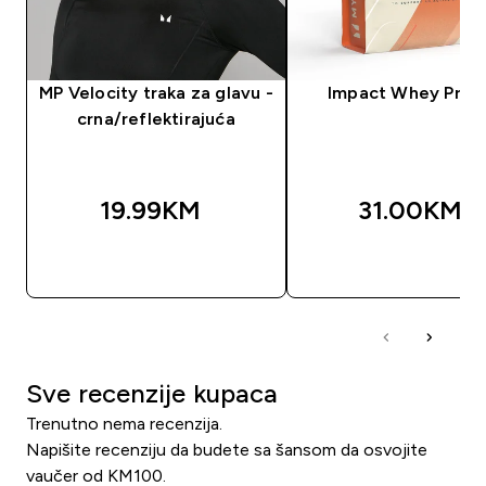
MP Velocity traka za glavu -
Impact Whey Prot
crna/reflektirajuća
19.99KM‎
31.00KM‎
BRZA KUPOVINA
BRZA KUPOVIN
Sve recenzije kupaca
Trenutno nema recenzija.
Napišite recenziju da budete sa šansom da osvojite
vaučer od KM100.