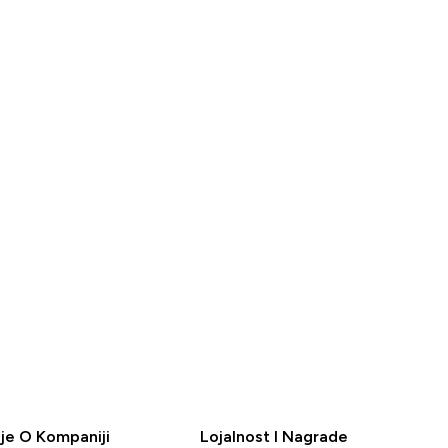
65.99KM‎
77.91KM‎
BRZA
BRZA
KUPOVINA
KUPOVINA
je O Kompaniji
Lojalnost I Nagrade