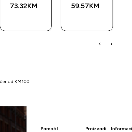
73.32KM‎
59.57KM‎
BRZA
BRZA
KUPOVINA
KUPOVINA
učer od KM100.
Pomoć I
Proizvodi
Informaci