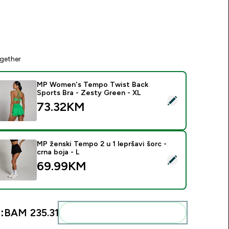
gether
MP Women's Tempo Twist Back
Sports Bra - Zesty Green - XL
elect this product - MP Women's Tempo Twist Back Sports Br
73.32KM‎
MP ženski Tempo 2 u 1 lepršavi šorc -
crna boja - L
elect this product - MP ženski Tempo 2 u 1 lepršavi šorc - crna
69.99KM‎
:
BAM 235.31‎
Add these to your routine