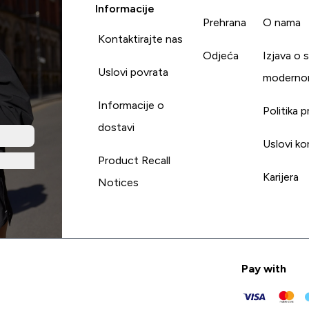
Informacije
Prehrana
O nama
Kontaktirajte nas
Odjeća
Izjava o 
Uslovi povrata
moderno
Informacije o
Politika p
dostavi
Uslovi ko
Product Recall
Karijera
Notices
Pay with