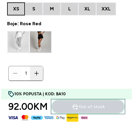
XS
S
M
L
XL
XXL
Boje: Rose Red
10% POPUSTA | KOD: BA10
92.00KM‎
Out of stock