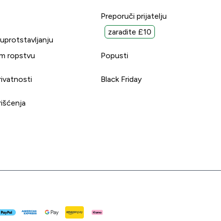
Preporuči prijatelju
zaradite £10
suprotstavljanju
m ropstvu
Popusti
rivatnosti
Black Friday
rišćenja