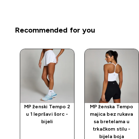
Recommended for you
o 2
MP ženski Tempo 2
MP ženska Tempo
 -
u 1 lepršavi šorc -
majica bez rukava
bijeli
sa bretelama u
trkačkom stilu -
bijela boja