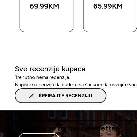
69.99KM‎
65.99KM‎
BRZA
BRZA
KUPOVINA
KUPOVINA
Sve recenzije kupaca
Trenutno nema recenzija.
Napišite recenziju da budete sa šansom da osvojite va
KREIRAJTE RECENZIJU
Prijavite se na naš newsletter