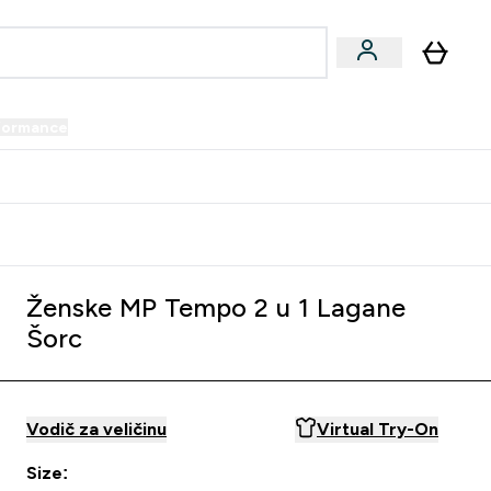
formance
submenu
Vegan submenu
Enter Performance submenu
⌄
prijatelju i zaradi 34 KM
Ženske MP Tempo 2 u 1 Lagane
Šorc
Vodič za veličinu
Virtual Try-On
Size: