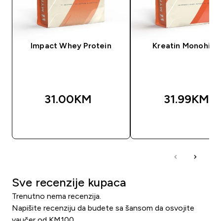
Impact Whey Protein
Kreatin Monohidr
31.00KM‎
31.99KM‎
BRZA KUPOVINA
BRZA KUPOVIN
Sve recenzije kupaca
Trenutno nema recenzija.
Napišite recenziju da budete sa šansom da osvojite
vaučer od KM100.