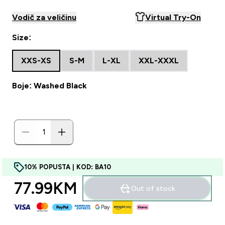
Vodič za veličinu
Virtual Try-On
Size:
XXS-XS
S-M
L-XL
XXL-XXXL
Boje: Washed Black
10% POPUSTA | KOD: BA10
77.99KM‎
Out of stock