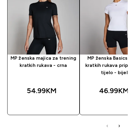
MP ženska majica za trening
MP ženska Basics ma
kratkih rukava - crna
kratkih rukava pripije
tijelo - bijela
54.99KM‎
46.99KM‎
BRZA KUPOVINA
BRZA KUPOVIN