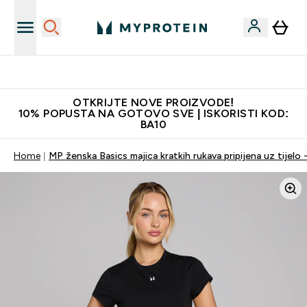
Najkvalitetniji proizvodi
OTKRIJTE NOVE PROIZVODE!
10% POPUSTA NA GOTOVO SVE | ISKORISTI KOD:
BA10
Home
MP ženska Basics majica kratkih rukava pripijena uz tijelo 