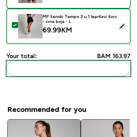
MP ženski Tempo 2 u 1 lepršavi šorc
- crna boja - L
Select this product - MP ženski Tempo 2 u 1 lepršavi šo
69.99KM‎
Your total:
BAM 163.97‎
Add these to your routine
Recommended for you