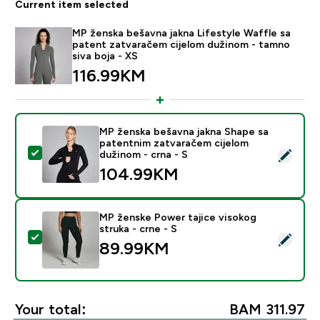
Current item selected
MP ženska bešavna jakna Lifestyle Waffle sa
patent zatvaračem cijelom dužinom - tamno
siva boja - XS
116.99KM‎
MP ženska bešavna jakna Shape sa
patentnim zatvaračem cijelom
Select this product - MP ženska bešavna jakna Shape 
dužinom - crna - S
104.99KM‎
MP ženske Power tajice visokog
struka - crne - S
Select this product - MP ženske Power tajice visokog s
89.99KM‎
Your total:
BAM 311.97‎