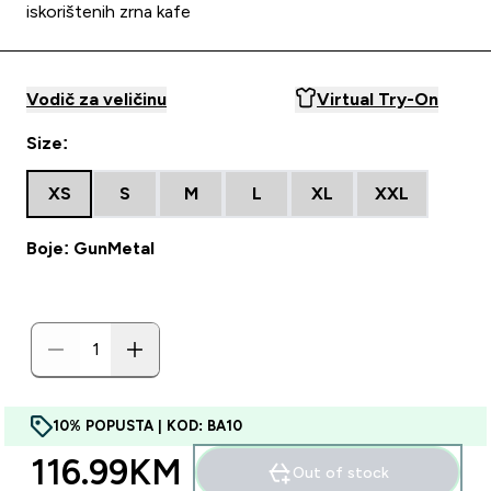
iskorištenih zrna kafe
Vodič za veličinu
Virtual Try-On
Size:
XS
S
M
L
XL
XXL
Boje: GunMetal
10% POPUSTA | KOD: BA10
116.99KM‎
Out of stock