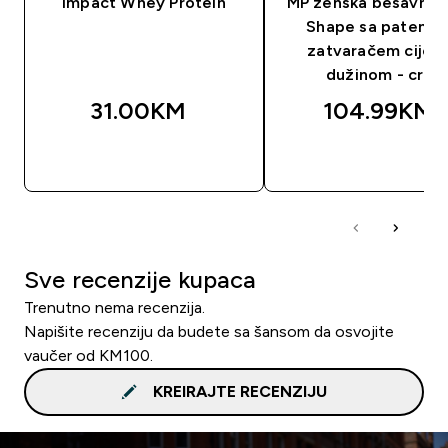
Impact Whey Protein
MP ženska bešavna j
Shape sa patentn
zatvaračem cijel
dužinom - crna
31.00KM‎
104.99KM‎
BRZA KUPOVINA
BRZA KUPOVIN
Sve recenzije kupaca
Trenutno nema recenzija.
Napišite recenziju da budete sa šansom da osvojite
vaučer od KM100.
KREIRAJTE RECENZIJU