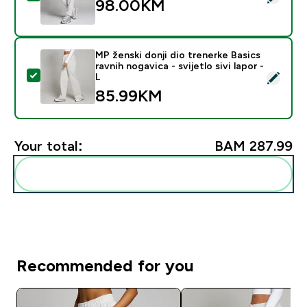
98.00KM‎
MP ženski donji dio trenerke Basics
ravnih nogavica - svijetlo sivi lapor -
Select this product - MP ženski donji dio trenerke Basics
L
85.99KM‎
Your total:
BAM 287.99‎
Add these to your routine
Recommended for you