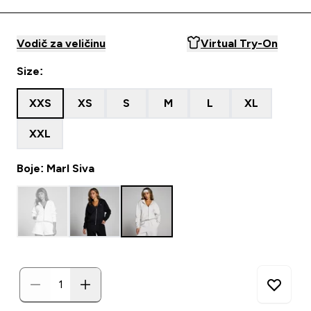
Vodič za veličinu
Virtual Try-On
Size:
XXS
XS
S
M
L
XL
XXL
Boje: Marl Siva