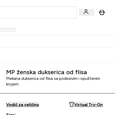
formance
submenu
Vegan submenu
Enter Performance submenu
⌄
prijatelju i zaradi 34 KM
MP ženska dukserica od flisa
Mekana dukserica od flisa sa podesivim i opuštenim
krojem.
Vodič za veličinu
Virtual Try-On
Size: