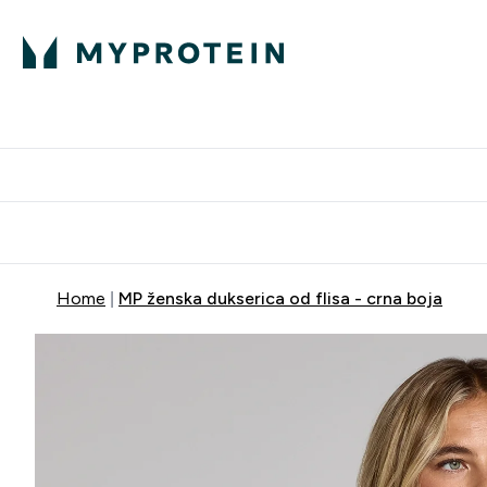
Proteini
Dostavljamo do tvo
Home
MP ženska dukserica od flisa - crna boja