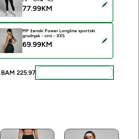
elect this product - Ženske Active Helanke s Džepom MP - Cr
77.99KM‎
MP ženski Power Longline sportski
grudnjak - crni - XXS
elect this product - MP ženski Power Longline sportski grudnja
69.99KM‎
:
BAM 225.97‎
Add these to your routine