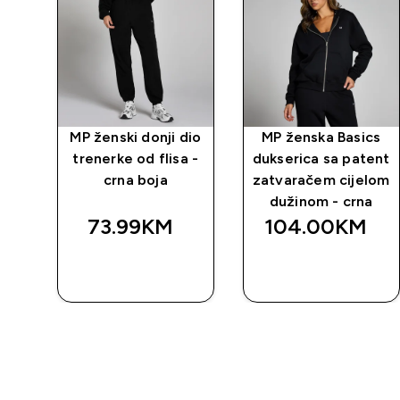
MP ženski donji dio
MP ženska Basics
s
trenerke od flisa -
dukserica sa patent
 -
crna boja
zatvaračem cijelom
dužinom - crna
73.99KM‎
104.00KM‎
BRZA
BRZA
KUPOVINA
KUPOVINA