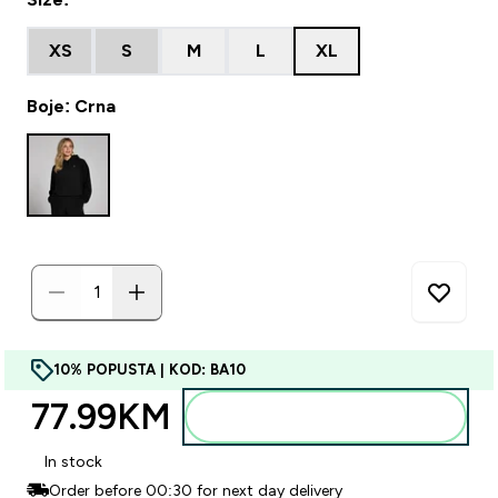
XS
S
M
L
XL
Boje: Crna
10% POPUSTA | KOD: BA10
77.99KM‎
Dodajte u torbu
In stock
Order before 00:30 for next day delivery