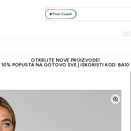
Fuel Coach
Prehrana
Odjeća
Vitamini
Snackovi
Vegan
Per
Enter Proteini submenu
Enter Prehrana submenu
Enter Odjeća submenu
Enter Vitamini submenu
Enter Snackovi 
Enter 
⌄
⌄
⌄
⌄
⌄
⌄
je adrese
Najkvalitetniji proizvodi
Najbolje cijene
Preporuči 
OTKRIJTE NOVE PROIZVODE!
10% POPUSTA NA GOTOVO SVE | ISKORISTI KOD: BA10