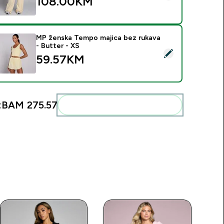
108.00KM‎
MP ženska Tempo majica bez rukava
- Butter - XS
elect this product - MP ženska Tempo majica bez rukava - But
59.57KM‎
:
BAM 275.57‎
Add these to your routine