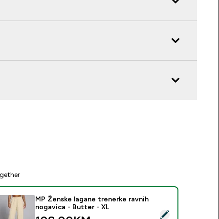
gether
MP Ženske lagane trenerke ravnih
nogavica - Butter - XL
elect this product - MP Ženske lagane trenerke ravnih nogavic