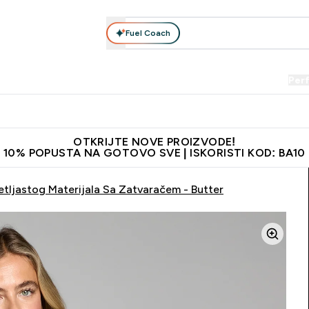
Fuel Coach
Prehrana
Odjeća
Vitamini
Snackovi
Vegan
Per
Enter Proteini submenu
Enter Prehrana submenu
Enter Odjeća submenu
Enter Vitamini submenu
Enter Snackovi 
Enter 
⌄
⌄
⌄
⌄
⌄
⌄
je adrese
Najkvalitetniji proizvodi
Najbolje cijene
Preporuči 
OTKRIJTE NOVE PROIZVODE!
10% POPUSTA NA GOTOVO SVE | ISKORISTI KOD: BA10
tljastog Materijala Sa Zatvaračem - Butter