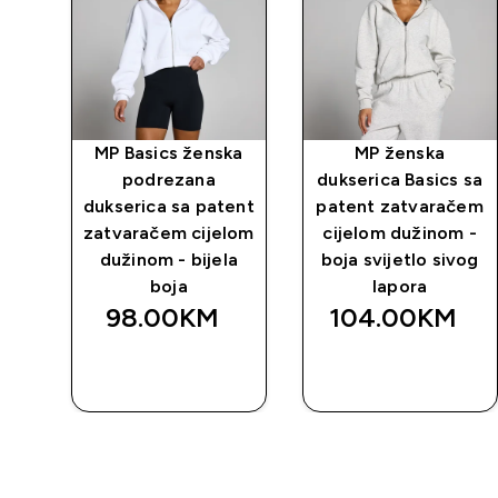
ght
MP Basics ženska
MP ženska
ht
podrezana
dukserica Basics sa
 -
dukserica sa patent
patent zatvaračem
zatvaračem cijelom
cijelom dužinom -
dužinom - bijela
boja svijetlo sivog
boja
lapora
98.00KM‎
104.00KM‎
BRZA
BRZA
KUPOVINA
KUPOVINA