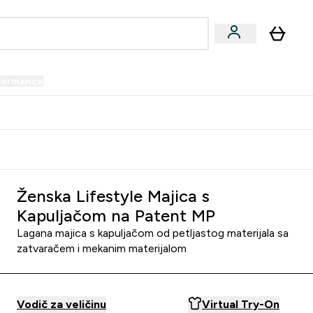
formance
submenu
Vegan submenu
Enter Performance submenu
⌄
prijatelju i zaradi 34 KM
Ženska Lifestyle Majica s
Kapuljačom na Patent MP
Lagana majica s kapuljačom od petljastog materijala sa
zatvaračem i mekanim materijalom
Vodič za veličinu
Virtual Try-On