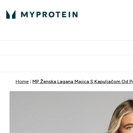
Proteini
Dostavljamo do tvo
Home
MP Ženska Lagana Majica S Kapuljačom Od Pe