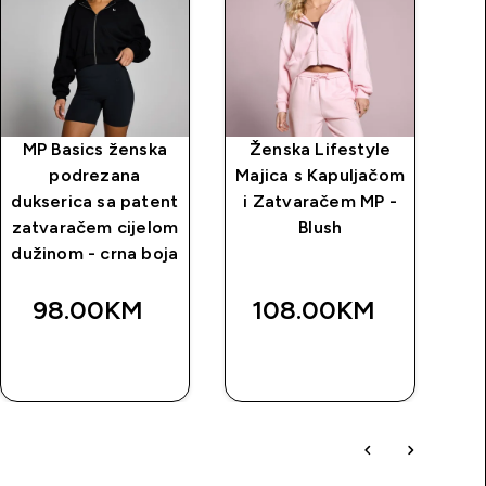
MP Basics ženska
Ženska Lifestyle
M
podrezana
Majica s Kapuljačom
du
dukserica sa patent
i Zatvaračem MP -
za
zatvaračem cijelom
Blush
dužinom - crna boja
98.00KM‎
108.00KM‎
BRZA
BRZA
KUPOVINA
KUPOVINA