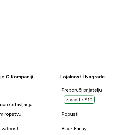
je O Kompaniji
Lojalnost I Nagrade
Preporuči prijatelju
zaradite £10
suprotstavljanju
m ropstvu
Popusti
rivatnosti
Black Friday