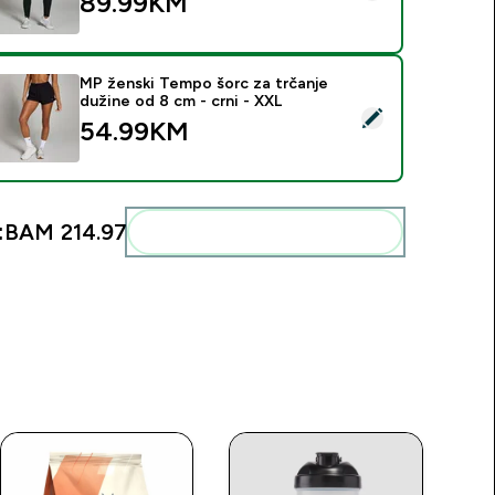
89.99KM‎
MP ženski Tempo šorc za trčanje
dužine od 8 cm - crni - XXL
elect this product - MP ženski Tempo šorc za trčanje dužine o
54.99KM‎
:
BAM 214.97‎
Add these to your routine