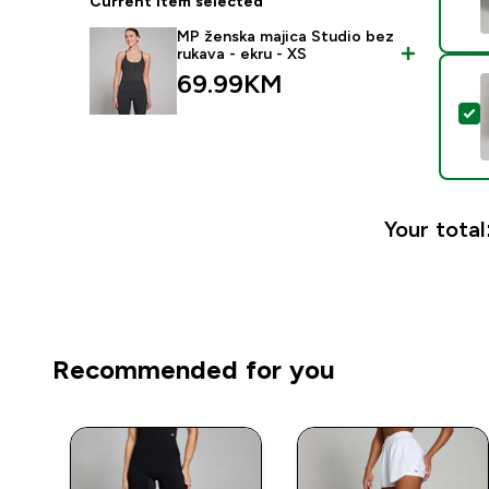
Current item selected
MP ženska majica Studio bez
rukava - ekru - XS
69.99KM‎
S
Your total
Recommended for you