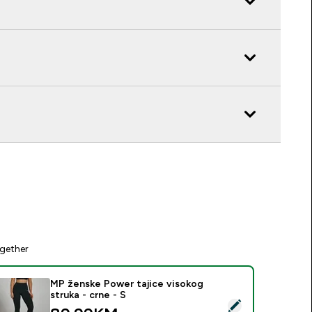
gether
MP ženske Power tajice visokog
struka - crne - S
elect this product - MP ženske Power tajice visokog struka - c