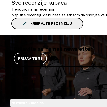
Sve recenzije kupaca
Trenutno nema recenzija.
Napišite recenziju da budete sa šansom da osvojite va
KREIRAJTE RECENZIJU
Prijavite se na naš newsletter
PRIJAVITE SE
Postavke kolačića