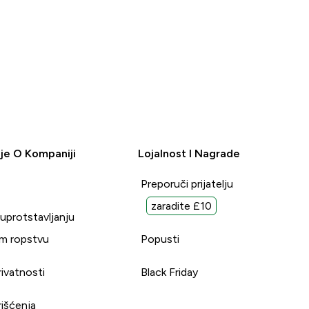
je O Kompaniji
Lojalnost I Nagrade
Preporuči prijatelju
zaradite £10
suprotstavljanju
m ropstvu
Popusti
rivatnosti
Black Friday
rišćenja