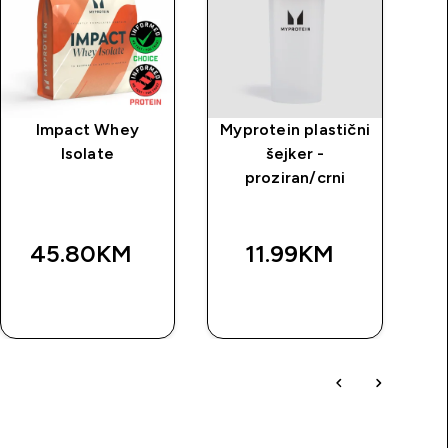
Impact Whey
Myprotein plastični
M
Isolate
šejker -
m
proziran/crni
45.80KM‎
11.99KM‎
BRZA
BRZA
KUPOVINA
KUPOVINA