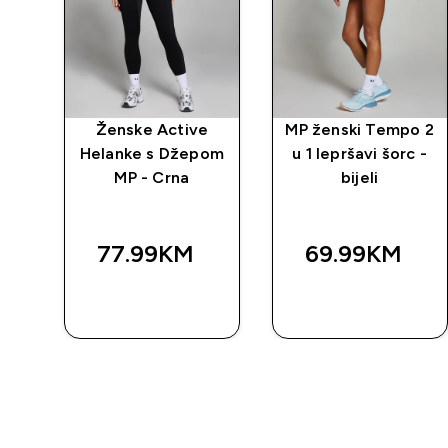
rat
Ženske Active
MP ženski Tempo 2
Helanke s Džepom
u 1 lepršavi šorc -
MP - Crna
bijeli
77.99KM‎
69.99KM‎
BRZA
BRZA
KUPOVINA
KUPOVINA