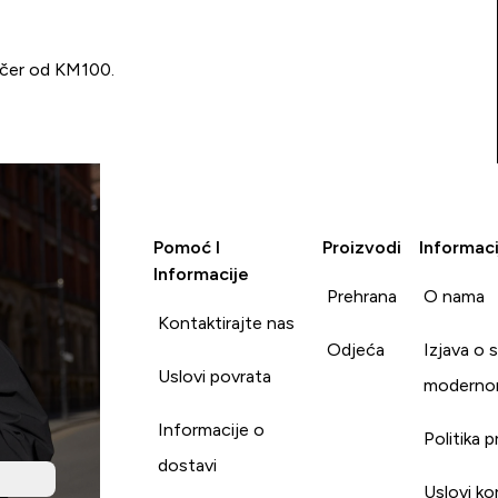
učer od KM100.
Pomoć I
Proizvodi
Informaci
Informacije
Prehrana
O nama
Kontaktirajte nas
Odjeća
Izjava o 
Uslovi povrata
moderno
Informacije o
Politika p
dostavi
Uslovi ko