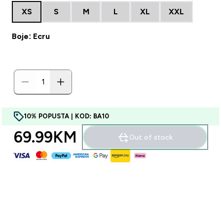
XS
S
M
L
XL
XXL
Boje: Ecru
10% POPUSTA | KOD: BA10
69.99KM‎
Out of stock