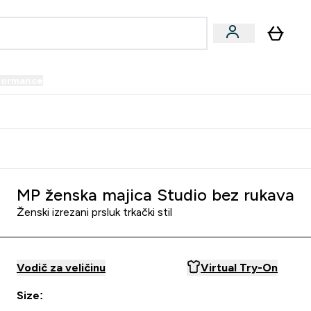
formance
submenu
Vegan submenu
Enter Performance submenu
⌄
prijatelju i zaradi 34 KM
MP ženska majica Studio bez rukava
Ženski izrezani prsluk trkački stil
Vodič za veličinu
Virtual Try-On
Size: