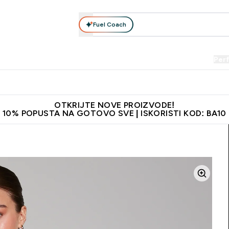
Fuel Coach
Prehrana
Odjeća
Vitamini
Snackovi
Vegan
Per
Enter Proteini submenu
Enter Prehrana submenu
Enter Odjeća submenu
Enter Vitamini submenu
Enter Snackovi 
Enter 
⌄
⌄
⌄
⌄
⌄
⌄
je adrese
Najkvalitetniji proizvodi
Najbolje cijene
Preporuči 
OTKRIJTE NOVE PROIZVODE!
10% POPUSTA NA GOTOVO SVE | ISKORISTI KOD: BA10