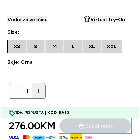
Vodič za veličinu
Virtual Try-On
Size:
XS
S
M
L
XL
XXL
Boje: Crna
10% POPUSTA | KOD: BA10
276.00KM‎
Out of stock