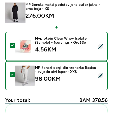
MP ženska maksi podstavljena pufer jakna -
crna boja - XS
276.00KM‎
Myprotein Clear Whey Isolate
(Sample) - 1servings - Grožđe
Select this product - Myprotein Clear Whey Isolate (S
4.56KM‎
MP ženski donji dio trenerke Basics
- svijetlo sivi lapor - XXS
Select this product - MP ženski donji dio trenerke Basics
98.00KM‎
Your total:
BAM 378.56‎
Add these to your routine