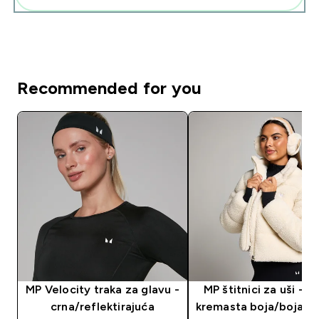
Recommended for you
MP Velocity traka za glavu -
MP štitnici za uši - n
crna/reflektirajuća
kremasta boja/boja 