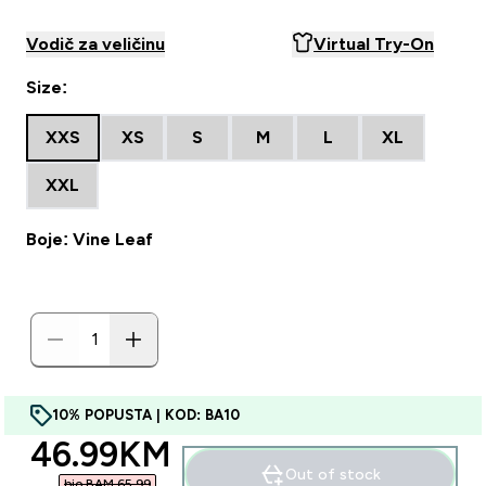
Vodič za veličinu
Virtual Try-On
Size:
XXS
XS
S
M
L
XL
XXL
Boje: Vine Leaf
10% POPUSTA | KOD: BA10
discounted price
46.99KM‎
Out of stock
bio BAM 65.99‎