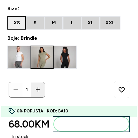
Size:
XS
S
M
L
XL
XXL
Boje: Brindle
10% POPUSTA | KOD: BA10
68.00KM‎
Dodajte u torbu
In stock