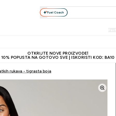
Fuel Coach
Prehrana
Odjeća
Vitamini
Snackovi
Vegan
Per
Enter Proteini submenu
Enter Prehrana submenu
Enter Odjeća submenu
Enter Vitamini submenu
Enter Snackovi 
Enter 
⌄
⌄
⌄
⌄
⌄
⌄
je adrese
Najkvalitetniji proizvodi
Najbolje cijene
Preporuči 
OTKRIJTE NOVE PROIZVODE!
10% POPUSTA NA GOTOVO SVE | ISKORISTI KOD: BA10
tkih rukava - tigrasta boja