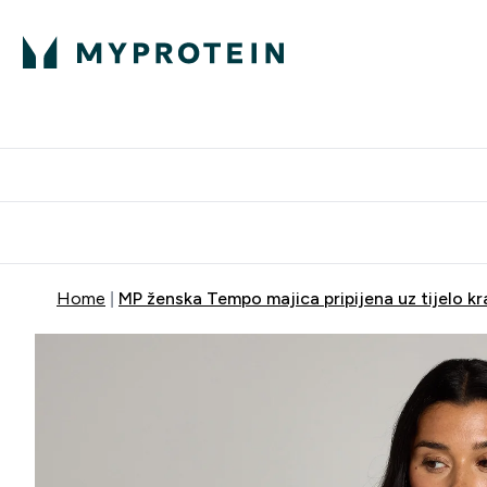
Proteini
Dostavljamo do tvo
Home
MP ženska Tempo majica pripijena uz tijelo kra