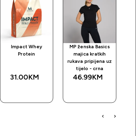
Impact Whey
MP ženska Basics
M
Protein
majica kratkih
rukava pripijena uz
ru
tijelo - crna
31.00KM‎
46.99KM‎
BRZA
BRZA
KUPOVINA
KUPOVINA