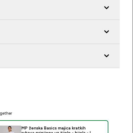
gether
MP ženska Basics majica kratkih
rukava pripijena uz tijelo - bijela - L