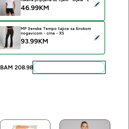
elect this product - MP ženska Basics majica kratkih rukava pripij
46.99KM‎
MP ženske Tempo tajice sa širokom
nogavicom - crne - XS
elect this product - MP ženske Tempo tajice sa širokom nogav
93.99KM‎
BAM 208.98‎
Add these to your routine