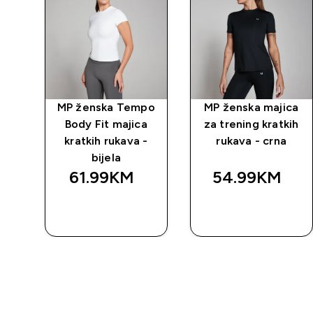
po
MP ženska Tempo
MP ženska majica
a
Body Fit majica
za trening kratkih
crna
kratkih rukava -
rukava - crna
bijela
61.99KM‎
54.99KM‎
BRZA
BRZA
KUPOVINA
KUPOVINA