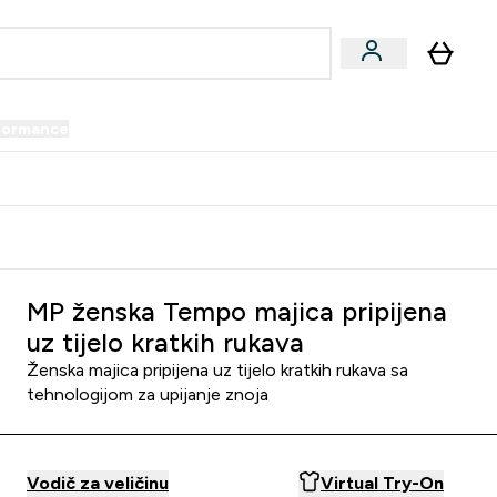
formance
submenu
Vegan submenu
Enter Performance submenu
⌄
prijatelju i zaradi 34 KM
MP ženska Tempo majica pripijena
uz tijelo kratkih rukava
Ženska majica pripijena uz tijelo kratkih rukava sa
tehnologijom za upijanje znoja
Vodič za veličinu
Virtual Try-On