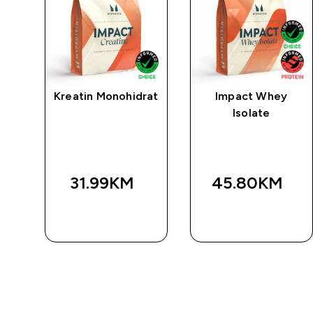
po
Kreatin Monohidrat
Impact Whey
va
Isolate
u
-
31.99KM‎
45.80KM‎
BRZA
BRZA
KUPOVINA
KUPOVINA