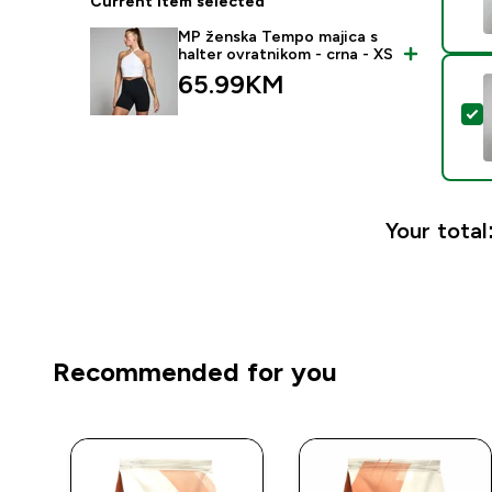
Current item selected
MP ženska Tempo majica s
halter ovratnikom - crna - XS
65.99KM‎
S
Your total
Recommended for you