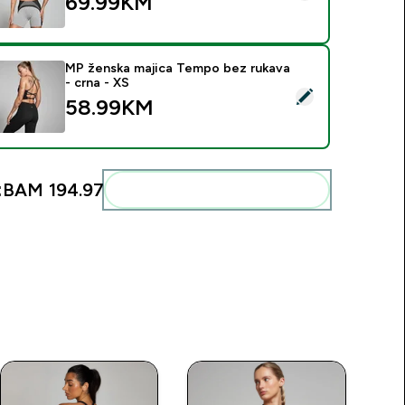
69.99KM‎
MP ženska majica Tempo bez rukava
- crna - XS
elect this product - MP ženska majica Tempo bez rukava - crna
58.99KM‎
:
BAM 194.97‎
Add these to your routine