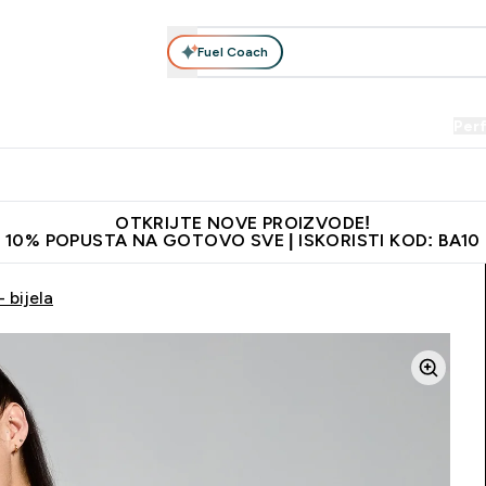
Fuel Coach
Prehrana
Odjeća
Vitamini
Snackovi
Vegan
Per
Enter Proteini submenu
Enter Prehrana submenu
Enter Odjeća submenu
Enter Vitamini submenu
Enter Snackovi 
Enter 
⌄
⌄
⌄
⌄
⌄
⌄
je adrese
Najkvalitetniji proizvodi
Najbolje cijene
Preporuči 
OTKRIJTE NOVE PROIZVODE!
10% POPUSTA NA GOTOVO SVE | ISKORISTI KOD: BA10
 bijela