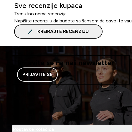
Sve recenzije kupaca
Trenutno nema recenzija.
Napišite recenziju da budete sa šansom da osvojite va
KREIRAJTE RECENZIJU
Prijavite se na naš newsletter
PRIJAVITE SE
Postavke kolačića