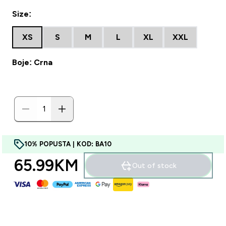
Size:
XS
S
M
L
XL
XXL
Boje: Crna
10% POPUSTA | KOD: BA10
65.99KM‎
Out of stock