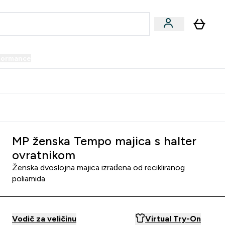
formance
submenu
Vegan submenu
Enter Performance submenu
⌄
prijatelju i zaradi 34 KM
MP ženska Tempo majica s halter
ovratnikom
Ženska dvoslojna majica izrađena od recikliranog
poliamida
Vodič za veličinu
Virtual Try-On