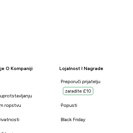
je O Kompaniji
Lojalnost I Nagrade
Preporuči prijatelju
zaradite £10
suprotstavljanju
m ropstvu
Popusti
rivatnosti
Black Friday