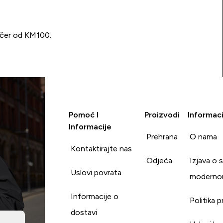
učer od KM100.
Pomoć I
Proizvodi
Informaci
Informacije
Prehrana
O nama
Kontaktirajte nas
Odjeća
Izjava o 
Uslovi povrata
moderno
Informacije o
Politika p
dostavi