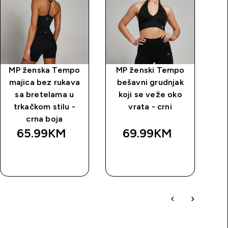
MP ženska Tempo
MP ženski Tempo
M
majica bez rukava
bešavni grudnjak
Te
sa bretelama u
koji se veže oko
trkačkom stilu -
vrata - crni
crna boja
65.99KM‎
69.99KM‎
BRZA
BRZA
KUPOVINA
KUPOVINA