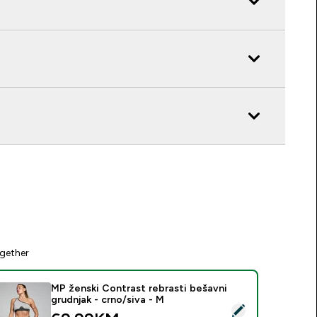
gether
MP ženski Contrast rebrasti bešavni
grudnjak - crno/siva - M
elect this product - MP ženski Contrast rebrasti bešavni grudn