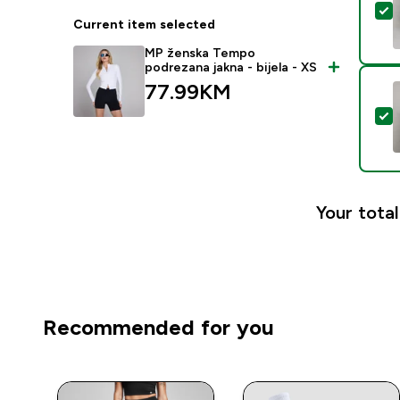
S
Current item selected
MP ženska Tempo
podrezana jakna - bijela - XS
77.99KM‎
S
Your total
Recommended for you