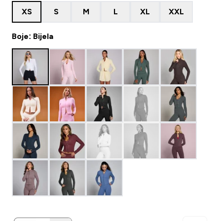
XS
S
M
L
XL
XXL
Boje: Bijela