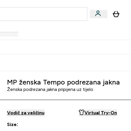
formance
submenu
Vegan submenu
Enter Performance submenu
⌄
prijatelju i zaradi 34 KM
MP ženska Tempo podrezana jakna
Ženska podrezana jakna pripijena uz tijelo
Vodič za veličinu
Virtual Try-On
Size: