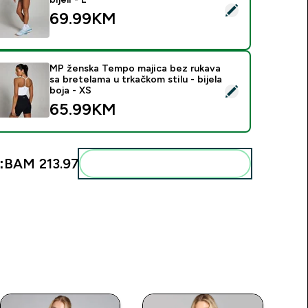
elect this product - MP ženski Tempo 2 u 1 lepršavi šorc - bijeli
69.99KM‎
MP ženska Tempo majica bez rukava
sa bretelama u trkačkom stilu - bijela
elect this product - MP ženska Tempo majica bez rukava sa bret
boja - XS
65.99KM‎
:
BAM 213.97‎
Add these to your routine