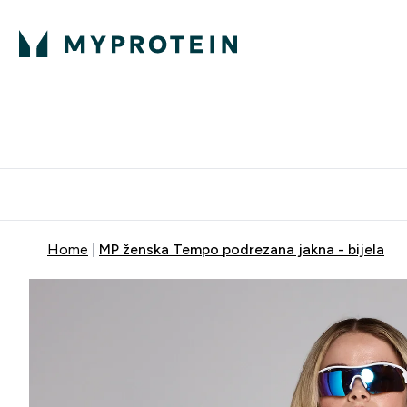
Proteini
Dostavljamo do tvo
Home
MP ženska Tempo podrezana jakna - bijela