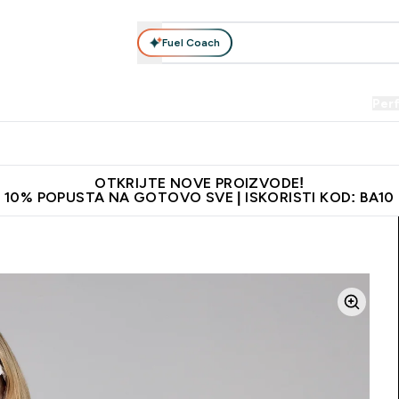
Fuel Coach
Prehrana
Odjeća
Vitamini
Snackovi
Vegan
Per
Enter Proteini submenu
Enter Prehrana submenu
Enter Odjeća submenu
Enter Vitamini submenu
Enter Snackovi 
Enter 
⌄
⌄
⌄
⌄
⌄
⌄
je adrese
Najkvalitetniji proizvodi
Najbolje cijene
Preporuči 
OTKRIJTE NOVE PROIZVODE!
10% POPUSTA NA GOTOVO SVE | ISKORISTI KOD: BA10