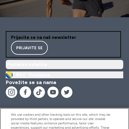
Prijavite se na naš newsletter
PRIJAVITE SE
Postavke kolačića
BA |
Promjena
Povežite se sa nama
We use cookies and other tracking tools on this site, which may be
provided by third parties, to operate and secure our site, enable
Pomoć I Informacije
social media features, enhance performance, tailor user
experiences, support our marketing and advertising efforts. These