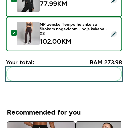
77.99KM‎
MP ženske Tempo helanke sa
širokom nogavicom - boja kakaoa -
Select this product - MP ženske Tempo helanke sa ši
XS
102.00KM‎
Your total:
BAM 273.98‎
Add these to your routine
Recommended for you