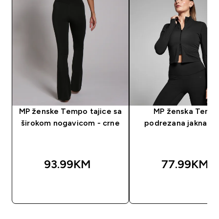
MP ženske Tempo tajice sa
MP ženska Temp
širokom nogavicom - crne
podrezana jakna - 
93.99KM‎
77.99KM‎
BRZA KUPOVINA
BRZA KUPOVIN